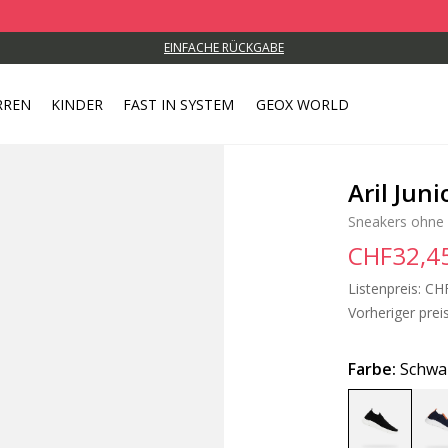
EINFACHE RÜCKGABE
RREN
KINDER
FAST IN SYSTEM
GEOX WORLD
Aril Juni
Sneakers ohne 
CHF32,4
Listenpreis:
Pri
CH
Vorheriger preis
Farbe:
Schwa