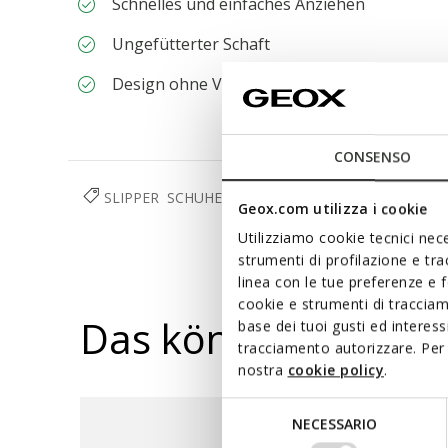
Schnelles und einfaches Anziehen
Ungefütterter Schaft
Design ohne Verschluss, für schnelleres Anz
CONSENSO
SLIPPER
SCHUHE
JUNGEN
RESPIRA™
Geox.com utilizza i cookie
Utilizziamo cookie tecnici nece
strumenti di profilazione e tr
linea con le tue preferenze e 
cookie e strumenti di traccia
Das könnte Ihnen au
base dei tuoi gusti ed interes
tracciamento autorizzare. Per 
nostra
cookie policy
.
Selezione
NECESSARIO
del