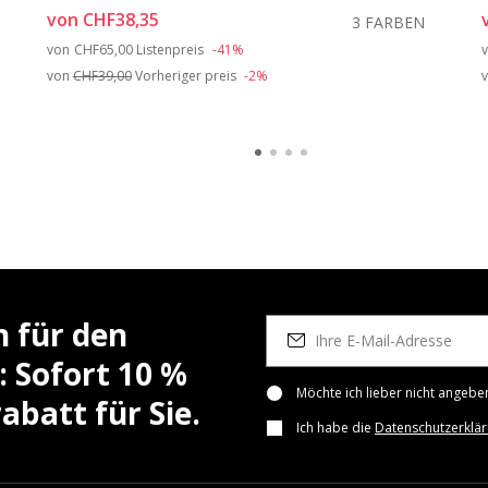
von
CHF38,35
3 FARBEN
Price reduced from
to
von
CHF65,00
Listenpreis
-41%
von
CHF39,00
Vorheriger preis
-2%
h für den
: Sofort 10 %
Möchte ich lieber nicht angebe
batt für Sie.
Ich habe die
Datenschutzerklä