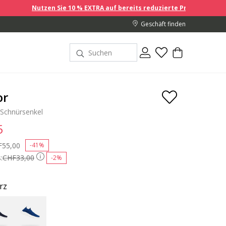
Nutzen Sie 10 % EXTRA auf bereits reduzierte Preise, wenn Sie 2 oder 
Geschäft finden
or
Schnürsenkel
5
ce reduced from
F55,00
to
-41%
:
CHF33,00
-2%
rz