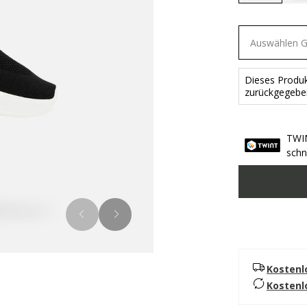
selected
Auswählen 
Dieses Produk
zurückgegebe
TWIN
schn
Kostenl
Kostenl