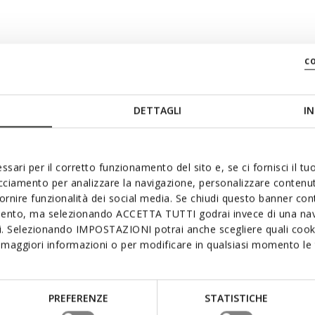
iehen
c
DETTAGLI
IN
ssari per il corretto funzionamento del sito e, se ci fornisci il t
acciamento per analizzare la navigazione, personalizzare contenuti
fornire funzionalità dei social media. Se chiudi questo banner co
mento, ma selezionando ACCETTA TUTTI godrai invece di una nav
ch gefallen:
si. Selezionando IMPOSTAZIONI potrai anche scegliere quali cooki
maggiori informazioni o per modificare in qualsiasi momento le t
PREFERENZE
STATISTICHE