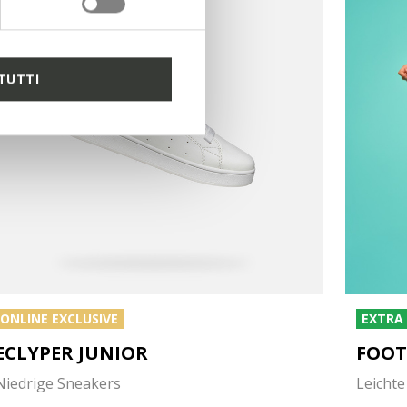
TUTTI
ONLINE EXCLUSIVE
EXTRA 
ECLYPER JUNIOR
FOOT
Niedrige Sneakers
Leichte