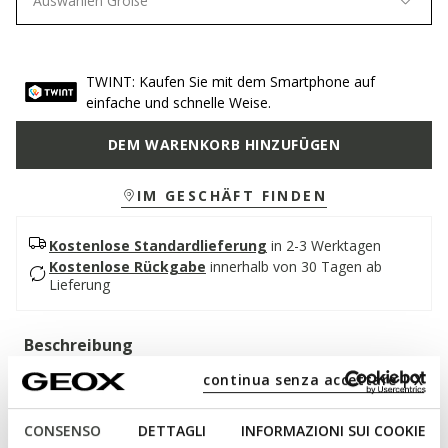
Auswählen Größe
TWINT: Kaufen Sie mit dem Smartphone auf
einfache und schnelle Weise.
DEM WARENKORB HINZUFÜGEN
IM GESCHÄFT FINDEN
Kostenlose Standardlieferung
in 2-3 Werktagen
Kostenlose Rückgabe
innerhalb von 30 Tagen ab
Lieferung
Beschreibung
continua senza accettare | X
Bequemer und atmungsaktiver Mid-Cut-Damensneaker mit
praktischem Seitenreißverschluss. Das schlichte Modell aus
Material in geprägter Lederoptik und Veloursleder präsentiert
CONSENSO
DETTAGLI
INFORMAZIONI SUI COOKIE
sich hier in einer zeitlosen Variante in Total Black. Blomiee ist