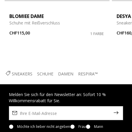
BLOMIEE DAME
DESYA
Schuhe mit Reißverschluss
Sneaker
CHF115,00
CHF160
1 FARBE
SNEAKERS
SCHUHE
DAMEN
RESPIRA™
Melden Sie sich für den Newsletter an: Sofort 10 %
Willkommensrabatt für Sie.
Möchte ich lieber nicht angeben
Frau
Mann