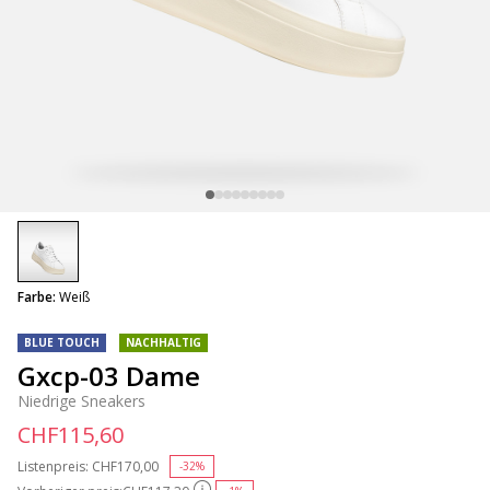
selected
Farbe:
Weiß
BLUE TOUCH
NACHHALTIG
Gxcp-03 Dame
Niedrige Sneakers
CHF115,60
Listenpreis:
Price reduced from
CHF170,00
to
-32%