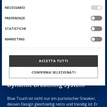
IMPOSTAZIONI potrai anche scegliere quali cookies ed
Selezione
NECESSARIO
altri strumenti di tracciamento autorizzare. Per maggiori
del
informazioni o per modificare in qualsiasi momento le
consenso
PREFERENZE
tue impostazioni, visita la nostra
cookie policy
.
STATISTICHE
MARKETING
ACCETTA TUTTI
CONFERMA SELEZIONATI
Dynamic Breathing System
Blue Touch ist nicht nur ein puristischer Sneaker,
dessen Design gleichzeitig retro und trendig ist: Er