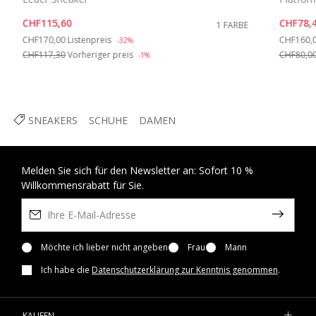
CHF115,60
CHF78,
1 FARBE
Price reduced from
to
Price re
CHF170,00
Listenpreis
CHF160,
-32%
CHF117,30
Vorheriger preis
CHF80,0
-1%
SNEAKERS
SCHUHE
DAMEN
Melden Sie sich für den Newsletter an: Sofort 10 %
Willkommensrabatt für Sie.
Möchte ich lieber nicht angeben
Frau
Mann
Ich habe die
Datenschutzerklärung zur Kenntnis genommen
.
KAUFEN