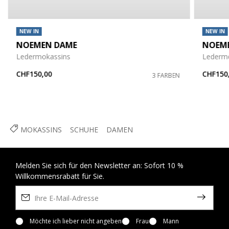
NEW IN
NEW IN
NOEMEN DAME
NOEM
Ledermokassins
Lederm
CHF150,00
CHF150
3 FARBEN
MOKASSINS
SCHUHE
DAMEN
Melden Sie sich für den Newsletter an: Sofort 10 %
Willkommensrabatt für Sie.
Möchte ich lieber nicht angeben
Frau
Mann