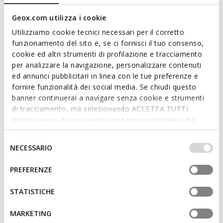
Schwarz und Cognacfarben kombiniert. Bequem und
Geox.com utilizza i cookie
atmungsaktiv, vereint Noemen traditionelle Linienführung und
raffinierte Details.
Utilizziamo cookie tecnici necessari per il corretto
PRODUKTCODE:
D680XA038QSC9209
funzionamento del sito e, se ci fornisci il tuo consenso,
Mehr anzeigen
cookie ed altri strumenti di profilazione e tracciamento
per analizzare la navigazione, personalizzare contenuti
Eigenschaften
ed annunci pubblicitari in linea con le tue preferenze e
fornire funzionalità dei social media. Se chiudi questo
Schnelles und einfaches Anziehen
banner continuerai a navigare senza cookie e strumenti
di tracciamento, ma selezionando ACCETTA TUTTI
Absatzhöhe: 2 cm / 0,8"
godrai invece di una navigazione personalizzata sulla
Design ohne Verschluss, für schnelleres Anziehen
base dei tuoi gusti ed interessi. Selezionando
IMPOSTAZIONI potrai anche scegliere quali cookies ed
Selezione
NECESSARIO
altri strumenti di tracciamento autorizzare. Per maggiori
del
informazioni o per modificare in qualsiasi momento le
consenso
Materialien
PREFERENZE
tue impostazioni, visita la nostra
cookie policy
.
STATISTICHE
Technologien
MARKETING