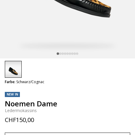
selected
Farbe:
Schwarz/Cognac
NEW IN
Noemen Dame
Ledermokassins
CHF150,00