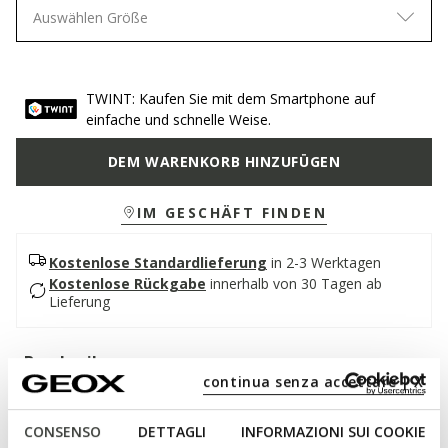
Auswählen Größe
TWINT: Kaufen Sie mit dem Smartphone auf
einfache und schnelle Weise.
DEM WARENKORB HINZUFÜGEN
IM GESCHÄFT FINDEN
Kostenlose Standardlieferung
in 2-3 Werktagen
Kostenlose Rückgabe
innerhalb von 30 Tagen ab
Lieferung
Beschreibung
continua senza accettare | X
Damen-Mokassin im College-Stil, ideal für trendige und
moderne Outfits. Aus weichem Leder mit Einsätzen aus
CONSENSO
DETTAGLI
INFORMAZIONI SUI COOKIE
Ponyfell gefertigt, ist er in einer Variante erhältlich, die