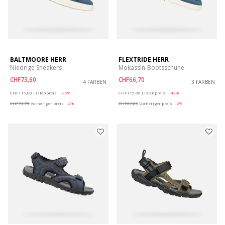
BALTMOORE HERR
FLEXTRIDE HERR
Niedrige Sneakers
Mokassin-Bootsschuhe
CHF73,60
CHF66,70
4 FARBEN
3 FARBEN
Price reduced from
to
Price reduced from
to
CHF115,00
Listenpreis
-36%
CHF115,00
Listenpreis
-42%
CHF74,75
Vorheriger preis
-2%
CHF67,85
Vorheriger preis
-2%