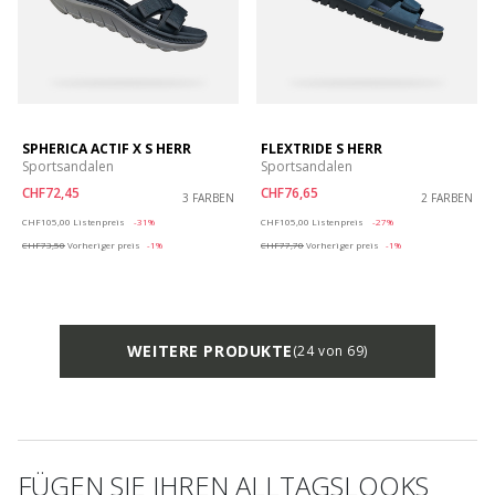
SPHERICA ACTIF X S HERR
FLEXTRIDE S HERR
Sportsandalen
Sportsandalen
CHF72,45
CHF76,65
3 FARBEN
2 FARBEN
Price reduced from
to
Price reduced from
to
CHF105,00
Listenpreis
-31%
CHF105,00
Listenpreis
-27%
CHF73,50
Vorheriger preis
-1%
CHF77,70
Vorheriger preis
-1%
WEITERE PRODUKTE
(24 von 69)
FÜGEN SIE IHREN ALLTAGSLOOKS