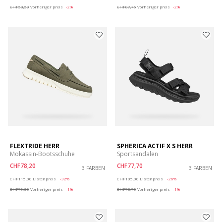
CHF58,50
Vorheriger preis
-2%
CHF87,75
Vorheriger preis
-2%
FLEXTRIDE HERR
SPHERICA ACTIF X S HERR
Mokassin-Bootsschuhe
Sportsandalen
CHF78,20
CHF77,70
3 FARBEN
3 FARBEN
Price reduced from
to
Price reduced from
to
CHF115,00
Listenpreis
-32%
CHF105,00
Listenpreis
-26%
CHF79,35
Vorheriger preis
-1%
CHF78,75
Vorheriger preis
-1%