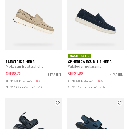
NACHHALTIG
FLEXTRIDE HERR
SPHERICA ECUB-1 B HERR
Mokassin-Bootsschuhe
Wildledermokassins
CHF89,70
CHF91,80
3 FARBEN
4 FARBEN
Price reduced from
to
Price reduced from
to
CHF115,00
Listenpreis
-22%
CHF135,00
Listenpreis
-32%
CHF90,85
Vorheriger preis
-1%
CHF93,15
Vorheriger preis
-1%