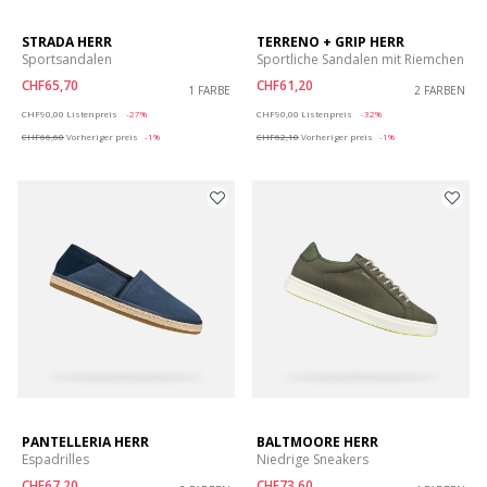
STRADA HERR
TERRENO + GRIP HERR
Sportsandalen
Sportliche Sandalen mit Riemchen
CHF65,70
CHF61,20
1 FARBE
2 FARBEN
Price reduced from
to
Price reduced from
to
CHF90,00
Listenpreis
-27%
CHF90,00
Listenpreis
-32%
CHF66,60
Vorheriger preis
-1%
CHF62,10
Vorheriger preis
-1%
PANTELLERIA HERR
BALTMOORE HERR
Espadrilles
Niedrige Sneakers
CHF67,20
CHF73,60