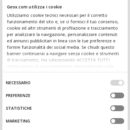
zeitgemäßem Design. Walk Pleasure B eignet sich sowohl für
Geox.com utilizza i cookie
besondere Anlässe als auch für den Business-Look.
Utilizziamo cookie tecnici necessari per il corretto
PRODUKTCODE:
U657KA00043C9999
Mehr anzeigen
funzionamento del sito e, se ci fornisci il tuo consenso,
cookie ed altri strumenti di profilazione e tracciamento
per analizzare la navigazione, personalizzare contenuti
Eigenschaften
ed annunci pubblicitari in linea con le tue preferenze e
fornire funzionalità dei social media. Se chiudi questo
Verbesserte Stoßdämpfung dank Zero Shock System
banner continuerai a navigare senza cookie e strumenti
di tracciamento, ma selezionando ACCETTA TUTTI
Verschluss mit Schnürsenkeln
godrai invece di una navigazione personalizzata sulla
base dei tuoi gusti ed interessi. Selezionando
IMPOSTAZIONI potrai anche scegliere quali cookies ed
Selezione
NECESSARIO
Materialien
altri strumenti di tracciamento autorizzare. Per maggiori
del
informazioni o per modificare in qualsiasi momento le
consenso
PREFERENZE
tue impostazioni, visita la nostra
cookie policy
.
Technologien
STATISTICHE
MARKETING
Das könnte Ihnen auch