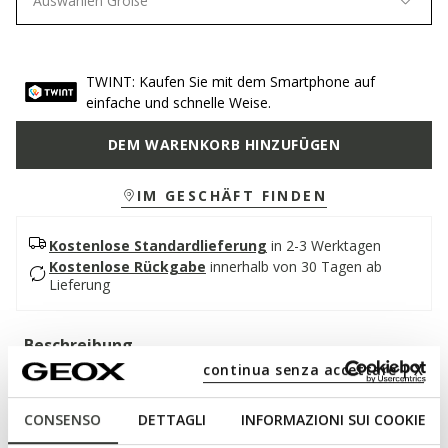
Auswählen Größe
TWINT: Kaufen Sie mit dem Smartphone auf
einfache und schnelle Weise.
DEM WARENKORB HINZUFÜGEN
IM GESCHÄFT FINDEN
Kostenlose Standardlieferung
in 2-3 Werktagen
Kostenlose Rückgabe
innerhalb von 30 Tagen ab
Lieferung
Beschreibung
continua senza accettare | X
Super gepolsterter und atmungsaktiver Herrenschuh, eine
authentische Mischung aus Eleganz und kompromisslosem
CONSENSO
DETTAGLI
INFORMAZIONI SUI COOKIE
Komfort. In dieser klassischen schwarzen Variante präsentiert
er sich mit einem Oberschuh aus weichem Glattleder in