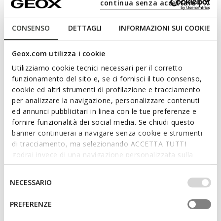
continua senza accettare | X
neu interpretiert im urbanen Stil. Dieses Modell mit zeitlosem
Design zeichnet sich durch seine schlanke Form aus und wird
CONSENSO
DETTAGLI
INFORMAZIONI SUI COOKIE
hier in glattem dunkelbraunem Leder angeboten. Der
bequeme und atmungsaktive Barberigo ist ideal, um den
anspruchsvollen Business-Look zu unterstreichen.
Geox.com utilizza i cookie
PRODUKTCODE:
U56MBD00043C6010
Mehr anzeigen
Utilizziamo cookie tecnici necessari per il corretto
funzionamento del sito e, se ci fornisci il tuo consenso,
cookie ed altri strumenti di profilazione e tracciamento
Eigenschaften
per analizzare la navigazione, personalizzare contenuti
ed annunci pubblicitari in linea con le tue preferenze e
fornire funzionalità dei social media. Se chiudi questo
Indem Sie dieses Produkt kaufen,
unterstützen Sie Leather-Working-Group-
banner continuerai a navigare senza cookie e strumenti
zertifizierte Gerbereien
di tracciamento, ma selezionando ACCETTA TUTTI
godrai invece di una navigazione personalizzata sulla
base dei tuoi gusti ed interessi. Selezionando
Leichte Schuhe
IMPOSTAZIONI potrai anche scegliere quali cookies ed
Selezione
NECESSARIO
Verschluss mit Schnürsenkeln
altri strumenti di tracciamento autorizzare. Per maggiori
del
informazioni o per modificare in qualsiasi momento le
consenso
PREFERENZE
tue impostazioni, visita la nostra
cookie policy
.