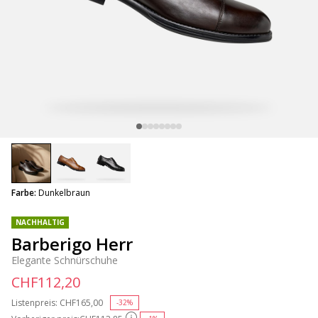
selected
Farbe:
Dunkelbraun
NACHHALTIG
Barberigo Herr
Elegante Schnürschuhe
CHF112,20
Listenpreis:
Price reduced from
CHF165,00
to
-32%