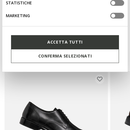
Materialien
STATISTICHE
MARKETING
Technologien
ACCETTA TUTTI
Das könnte Ihnen auch
gefallen:
CONFERMA SELEZIONATI