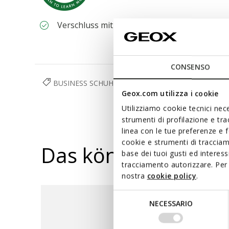
Verschluss mit Schnürsenkeln; Herausnehm
CONSENSO
BUSINESS SCHUHE
SCHUHE
HERREN
Geox.com utilizza i cookie
Utilizziamo cookie tecnici nece
strumenti di profilazione e tr
linea con le tue preferenze e 
cookie e strumenti di traccia
Das könnte Ihnen au
base dei tuoi gusti ed interes
tracciamento autorizzare. Per 
nostra
cookie policy
.
Selezione
NECESSARIO
del
consenso