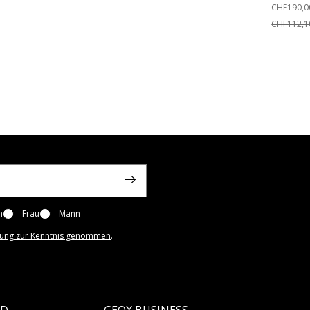
Price red
CHF190,0
CHF112,1
n
Frau
Mann
rung zur Kenntnis genommen
.