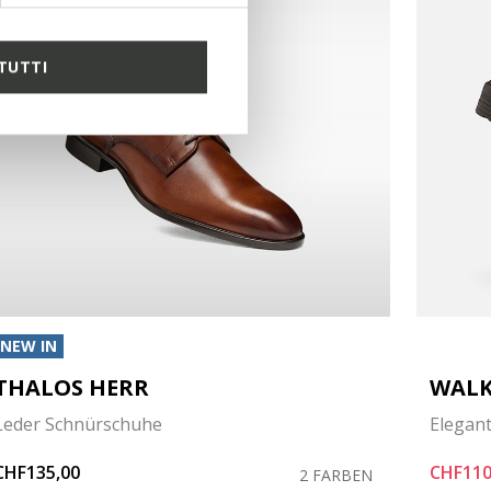
TUTTI
NEW IN
THALOS HERR
WALK
Leder Schnürschuhe
Elegan
CHF135,00
CHF110
2 FARBEN