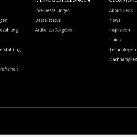
T
MEINE BESTELLUNGEN
GEOX WOR
Ihre Bestellungen
About Geox
agen
Bestellstatus
News
Bezahlung
Artikel zurückgeben
Inspiration
Linien
erstattung
Technologien
Nachhaltigkei
refreiheit