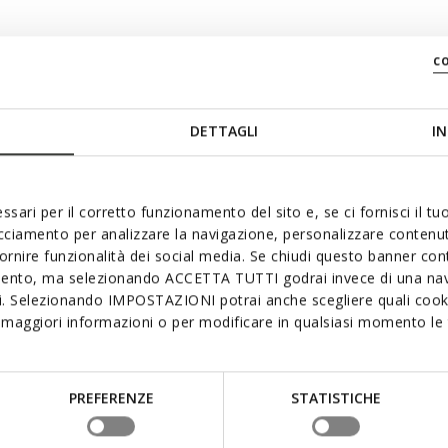
bare Innensohle
c
DETTAGLI
IN
ssari per il corretto funzionamento del sito e, se ci fornisci il t
acciamento per analizzare la navigazione, personalizzare contenuti
fornire funzionalità dei social media. Se chiudi questo banner co
mento, ma selezionando ACCETTA TUTTI godrai invece di una nav
ch gefallen:
si. Selezionando IMPOSTAZIONI potrai anche scegliere quali cooki
maggiori informazioni o per modificare in qualsiasi momento le t
PREFERENZE
STATISTICHE