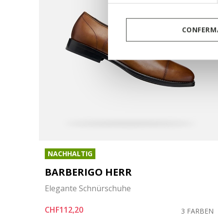
CONFERMA
NACHHALTIG
BARBERIGO HERR
Elegante Schnürschuhe
CHF112,20
ARBEN
3 FARBEN