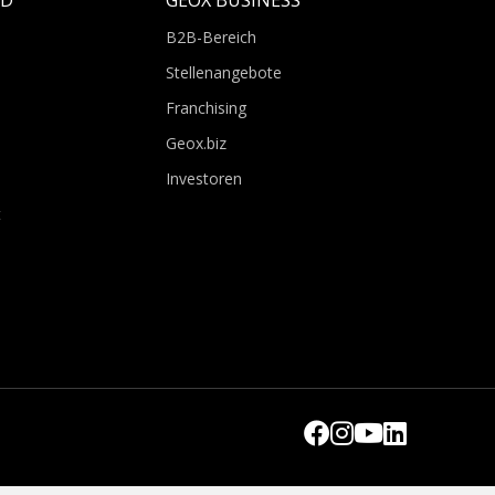
LD
GEOX BUSINESS
B2B-Bereich
Stellenangebote
Franchising
Geox.biz
Investoren
t