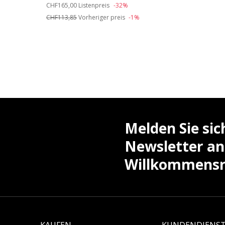
Price reduced from
to
CHF165,00
Listenpreis
-32%
CHF113,85
Vorheriger preis
-1%
Melden Sie sic
Newsletter an
Willkommensra