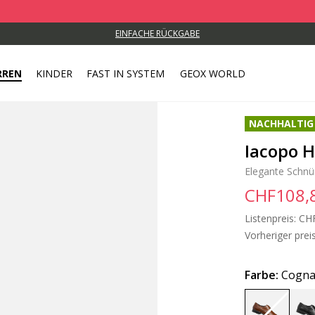
EINFACHE RÜCKGABE
RREN
KINDER
FAST IN SYSTEM
GEOX WORLD
NACHHALTIG
Iacopo H
Elegante Schnü
CHF108,
Listenpreis:
Pri
CH
Vorheriger preis
Farbe:
Cogna