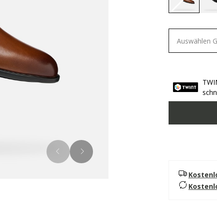
selected
Auswählen 
TWIN
schn
Kostenl
Kostenl