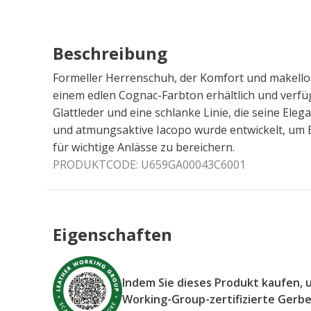
Beschreibung
Formeller Herrenschuh, der Komfort und makellosen
einem edlen Cognac-Farbton erhältlich und verf
Glattleder und eine schlanke Linie, die seine Elega
und atmungsaktive Iacopo wurde entwickelt, um 
für wichtige Anlässe zu bereichern.
PRODUKTCODE:
U659GA00043C6001
Eigenschaften
Indem Sie dieses Produkt kaufen, 
Working-Group-zertifizierte Gerb