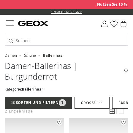
Nutzen Sie 10 % EXT
EINFACHE RÜCKGABE
Damen
Schuhe
Ballerinas
Damen-Ballerinas |
Burgunderrot
Kategorie:
Ballerinas
1
SORTEN UND FILTERN
GRÖSSE
FARBE
2 Ergebnisse