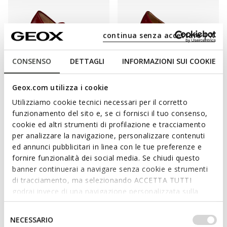
continua senza accettare | X
CONSENSO
DETTAGLI
INFORMAZIONI SUI COOKIE
NEW IN
NEW IN
Geox.com utilizza i cookie
AZLEA DAME
NEW PALMARIA DAME
Utilizziamo cookie tecnici necessari per il corretto
Ballerinas mit Riemchen
Lederballerinas mit Riemchen
funzionamento del sito e, se ci fornisci il tuo consenso,
CHF135,00
CHF115,00
2 FARBEN
1 FARBE
cookie ed altri strumenti di profilazione e tracciamento
per analizzare la navigazione, personalizzare contenuti
ed annunci pubblicitari in linea con le tue preferenze e
fornire funzionalità dei social media. Se chiudi questo
banner continuerai a navigare senza cookie e strumenti
DIE BEQUEME UND SCHICKE ALTERNATIVE
di tracciamento, ma selezionando ACCETTA TUTTI
ZU SCHUHEN MIT ABSATZ
godrai invece di una navigazione personalizzata sulla
base dei tuoi gusti ed interessi. Selezionando
Schuhe mit Absatz betonen die Silhouette, können auch sehr
IMPOSTAZIONI potrai anche scegliere quali cookies ed
Selezione
NECESSARIO
einfache Kombinationen aufwerten und fügen den Outfits eine
altri strumenti di tracciamento autorizzare. Per maggiori
del