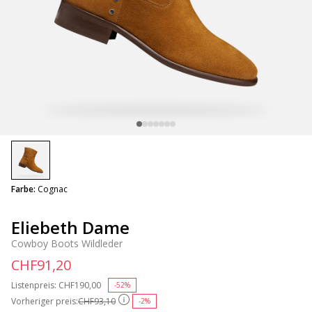
selected
Farbe:
Cognac
Eliebeth Dame
Cowboy Boots Wildleder
CHF91,20
Listenpreis:
Price reduced from
CHF190,00
to
-52%
Vorheriger preis:
CHF93,10
-2%