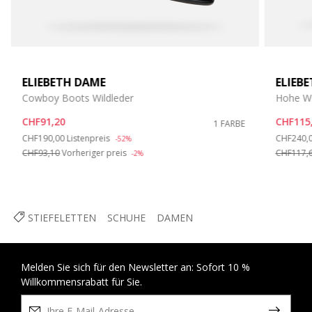
ELIEBETH DAME
ELIEB
Cowboy Boots Wildleder
Hohe Wil
CHF91,20
CHF115
1 FARBE
Price reduced from
to
Price re
CHF190,00
Listenpreis
CHF240,
-52%
CHF93,10
Vorheriger preis
CHF117,
-2%
STIEFELETTEN
SCHUHE
DAMEN
Melden Sie sich für den Newsletter an: Sofort 10 %
Willkommensrabatt für Sie.