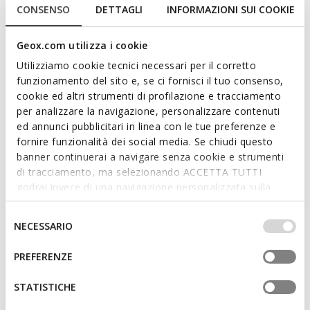
zeitgemäßem Design. Hier in einem eleganten Cognac-
CONSENSO
DETTAGLI
INFORMAZIONI SUI COOKIE
Farbton angeboten, ist sie aus weichem Wildleder gefertigt
und mit flachen Ziernieten verziert. Der atmungsaktive und
Geox.com utilizza i cookie
leichte Eliebeth rundet lässig-schicke Outfits ab, ohne dabei
auf Komfort zu verzichten.
Utilizziamo cookie tecnici necessari per il corretto
PRODUKTCODE:
D65BJA00022C6001
funzionamento del sito e, se ci fornisci il tuo consenso,
Mehr anzeigen
cookie ed altri strumenti di profilazione e tracciamento
per analizzare la navigazione, personalizzare contenuti
Eigenschaften
ed annunci pubblicitari in linea con le tue preferenze e
fornire funzionalità dei social media. Se chiudi questo
Schnelles und einfaches Anziehen
banner continuerai a navigare senza cookie e strumenti
di tracciamento, ma selezionando ACCETTA TUTTI
Absatzhöhe: 2,5 cm / 1"
godrai invece di una navigazione personalizzata sulla
Design ohne Verschluss, für schnelleres Anziehen
base dei tuoi gusti ed interessi. Selezionando
IMPOSTAZIONI potrai anche scegliere quali cookies ed
Selezione
NECESSARIO
altri strumenti di tracciamento autorizzare. Per maggiori
del
informazioni o per modificare in qualsiasi momento le
consenso
Materialien
PREFERENZE
tue impostazioni, visita la nostra
cookie policy
.
STATISTICHE
Technologien