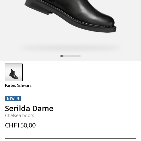
selected
Farbe:
Schwarz
NEW IN
Serilda Dame
Chelsea boots
CHF150,00