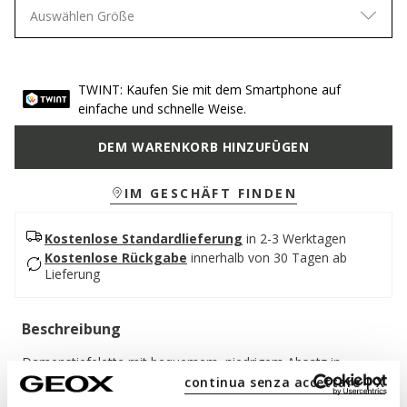
Auswählen Größe
TWINT: Kaufen Sie mit dem Smartphone auf
einfache und schnelle Weise.
DEM WARENKORB HINZUFÜGEN
IM GESCHÄFT FINDEN
Kostenlose Standardlieferung
in 2-3 Werktagen
Kostenlose Rückgabe
innerhalb von 30 Tagen ab
Lieferung
Beschreibung
Damenstiefelette mit bequemem, niedrigem Absatz in
zeitlosem, aber trendigem Design. Der Oberschuh besteht
continua senza accettare | X
aus Glattleder, verziert mit Einsätzen im Krokodil-Print, hier in