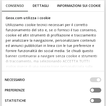
einer klassischen schwarzen Variante. Serilda ist von morgens
CONSENSO
DETTAGLI
INFORMAZIONI SUI COOKIE
bis abends ideal und eignet sich perfekt für mehr oder
weniger informelle Anlässe.
Geox.com utilizza i cookie
PRODUKTCODE:
D66WYA04340C9999
Mehr anzeigen
Utilizziamo cookie tecnici necessari per il corretto
funzionamento del sito e, se ci fornisci il tuo consenso,
cookie ed altri strumenti di profilazione e tracciamento
Eigenschaften
per analizzare la navigazione, personalizzare contenuti
Schnelles und einfaches Anziehen
ed annunci pubblicitari in linea con le tue preferenze e
fornire funzionalità dei social media. Se chiudi questo
Absatzhöhe: 3,5 cm / 1,4"
banner continuerai a navigare senza cookie e strumenti
di tracciamento, ma selezionando ACCETTA TUTTI
Verschluss mit elastischem Schnürsenkel und
godrai invece di una navigazione personalizzata sulla
Reißverschluss
base dei tuoi gusti ed interessi. Selezionando
Die Höhe des Schafts beträgt 120 cm / 47.24",
IMPOSTAZIONI potrai anche scegliere quali cookies ed
Selezione
NECESSARIO
gemessen an Schuhgröße 37 EU
altri strumenti di tracciamento autorizzare. Per maggiori
del
informazioni o per modificare in qualsiasi momento le
consenso
PREFERENZE
tue impostazioni, visita la nostra
cookie policy
.
Materialien
STATISTICHE