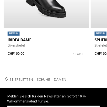
NEW IN
NEW IN
IRIDEA DAME
SPHER
Bikerstiefel
Stiefele
CHF160,00
CHF160
1 FARBE
STIEFELETTEN
SCHUHE
DAMEN
Melden Sie sich für den Newsletter an: Sofort 10 %
Willkommensrabatt für Sie.