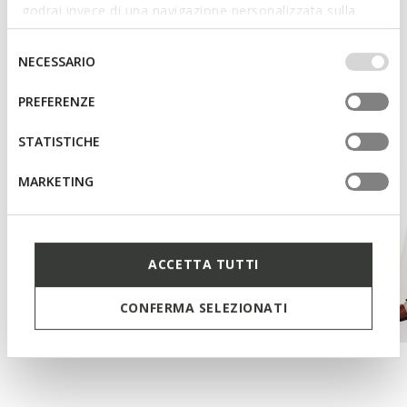
godrai invece di una navigazione personalizzata sulla
base dei tuoi gusti ed interessi. Selezionando
IMPOSTAZIONI potrai anche scegliere quali cookies ed
Selezione
NECESSARIO
altri strumenti di tracciamento autorizzare. Per maggiori
del
informazioni o per modificare in qualsiasi momento le
consenso
PREFERENZE
tue impostazioni, visita la nostra
cookie policy
.
STATISTICHE
MARKETING
ACCETTA TUTTI
CONFERMA SELEZIONATI