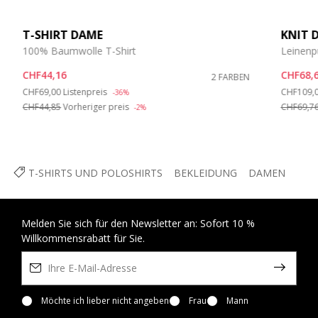
T-SHIRT DAME
KNIT 
100% Baumwolle T-Shirt
Leinenp
CHF44,16
CHF68,
2 FARBEN
Price reduced from
to
Price re
CHF69,00
Listenpreis
CHF109,
-36%
CHF44,85
Vorheriger preis
CHF69,7
-2%
T-SHIRTS UND POLOSHIRTS
BEKLEIDUNG
DAMEN
Melden Sie sich für den Newsletter an: Sofort 10 %
Willkommensrabatt für Sie.
Möchte ich lieber nicht angeben
Frau
Mann