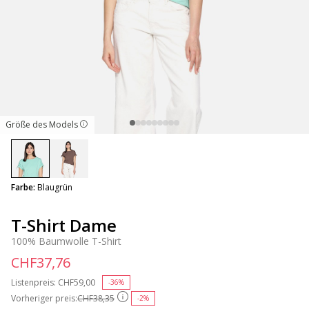
Größe des Models
selected
Farbe:
Blaugrün
T-Shirt Dame
100% Baumwolle T-Shirt
CHF37,76
Listenpreis:
Price reduced from
CHF59,00
to
-36%
Vorheriger preis:
CHF38,35
-2%