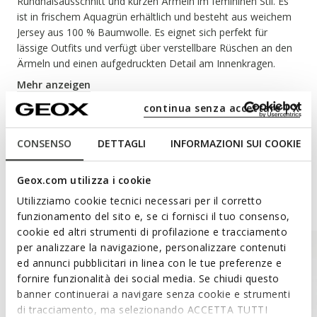
Rundhalsausschnitt und kurzen Ärmeln im femininen Stil. Es
ist in frischem Aquagrün erhältlich und besteht aus weichem
Jersey aus 100 % Baumwolle. Es eignet sich perfekt für
lässige Outfits und verfügt über verstellbare Rüschen an den
Ärmeln und einen aufgedruckten Detail am Innenkragen.
PRODUKTCODE:
W6510AT3349F4638
Mehr anzeigen
continua senza accettare | X
Materialien
CONSENSO
DETTAGLI
INFORMAZIONI SUI COOKIE
Geox.com utilizza i cookie
Style Inspiration
Utilizziamo cookie tecnici necessari per il corretto
funzionamento del sito e, se ci fornisci il tuo consenso,
cookie ed altri strumenti di profilazione e tracciamento
per analizzare la navigazione, personalizzare contenuti
ed annunci pubblicitari in linea con le tue preferenze e
fornire funzionalità dei social media. Se chiudi questo
banner continuerai a navigare senza cookie e strumenti
di tracciamento, ma selezionando ACCETTA TUTTI