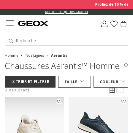
Profitez de 10 % de 
US.
RETOUR TOUJOURS GRATUIT
Homme
Nos Lignes
Aerantis
Chaussures Aerantis™ Homme
TRIER ET FILTRER
TAILLE
COULEUR
3 Résultats