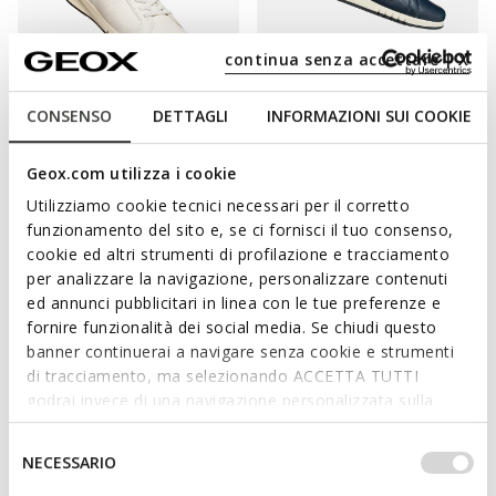
continua senza accettare | X
FAST IN SYSTEM
ÉCOLOGIQUE
FAST IN SYSTEM
ÉCOLOGIQUE
CONSENSO
DETTAGLI
INFORMAZIONI SUI COOKIE
AERANTIS PLUS HOMME
AERANTIS PLUS HOMME
Baskets slip in
Baskets slip in
Geox.com utilizza i cookie
CHF170,00
CHF170,00
3 COULEURS
3 COULEURS
Utilizziamo cookie tecnici necessari per il corretto
funzionamento del sito e, se ci fornisci il tuo consenso,
cookie ed altri strumenti di profilazione e tracciamento
per analizzare la navigazione, personalizzare contenuti
ed annunci pubblicitari in linea con le tue preferenze e
fornire funzionalità dei social media. Se chiudi questo
banner continuerai a navigare senza cookie e strumenti
di tracciamento, ma selezionando ACCETTA TUTTI
godrai invece di una navigazione personalizzata sulla
base dei tuoi gusti ed interessi. Selezionando
IMPOSTAZIONI potrai anche scegliere quali cookies ed
Selezione
NECESSARIO
FAST IN SYSTEM
ÉCOLOGIQUE
altri strumenti di tracciamento autorizzare. Per maggiori
del
AERANTIS PLUS HOMME