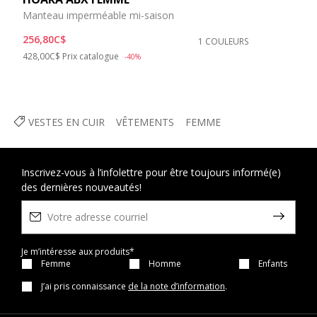
Manteau imperméable mi-saison
256,80C$
1 COULEURS
Price reduced from
to
428,00C$
Prix catalogue
-40%
VESTES EN CUIR
VÊTEMENTS
FEMME
Inscrivez-vous à l’infolettre pour être toujours informé(e)
des dernières nouveautés!
Je m’intéresse aux produits*
Femme
Homme
Enfants
J’ai pris connaissance
de la note d’information
.