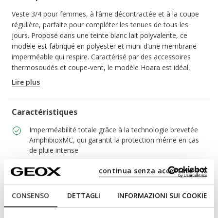
Veste 3/4 pour femmes, à l’âme décontractée et à la coupe
régulière, parfaite pour compléter les tenues de tous les
jours. Proposé dans une teinte blanc lait polyvalente, ce
modèle est fabriqué en polyester et muni d’une membrane
imperméable qui respire. Caractérisé par des accessoires
thermosoudés et coupe-vent, le modèle Hoara est idéal,
même lors des jours de pluie.
Lire plus
CODE PRODUIT:
W5521CT3228F1819
Caractéristiques
Imperméabilité totale grâce à la technologie brevetée
AmphibioxMC, qui garantit la protection même en cas
de pluie intense
Coupe régulière : coupe confortable qui s’adapte au
continua senza accettare | X
corps
CONSENSO
DETTAGLI
INFORMAZIONI SUI COOKIE
Fermeture éclair à double curseur et boutons à
pression; Cordon coulissant intérieur réglable dans le
bas