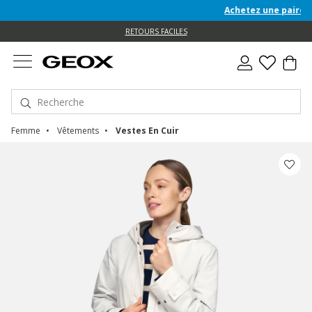
Achetez une paire de chaus
e
e
RETOURS FACILES
Femme
Vêtements
Vestes En Cuir