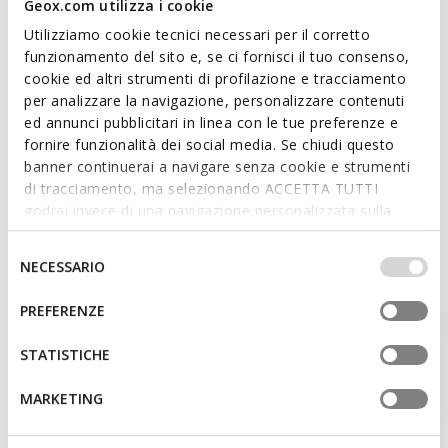
Geox.com utilizza i cookie
Utilizziamo cookie tecnici necessari per il corretto
Capuchon fixe; 2 poches extérieures; 1 poche intérieure
funzionamento del sito e, se ci fornisci il tuo consenso,
cookie ed altri strumenti di profilazione e tracciamento
per analizzare la navigazione, personalizzare contenuti
Matériaux
ed annunci pubblicitari in linea con le tue preferenze e
fornire funzionalità dei social media. Se chiudi questo
banner continuerai a navigare senza cookie e strumenti
Technologies
di tracciamento, ma selezionando ACCETTA TUTTI
godrai invece di una navigazione personalizzata sulla
base dei tuoi gusti ed interessi. Selezionando
IMPOSTAZIONI potrai anche scegliere quali cookies ed
Selezione
Un style inspiré
NECESSARIO
altri strumenti di tracciamento autorizzare. Per maggiori
del
informazioni o per modificare in qualsiasi momento le
consenso
PREFERENZE
tue impostazioni, visita la nostra
cookie policy
.
STATISTICHE
MARKETING