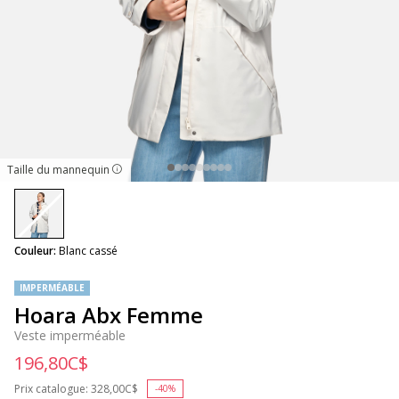
Taille du mannequin
selected
Couleur:
Blanc cassé
IMPERMÉABLE
Hoara Abx Femme
Veste imperméable
196,80C$
Prix catalogue:
Price reduced from
328,00C$
to
-40%