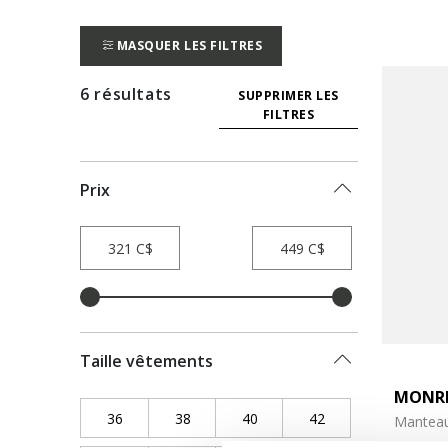
MASQUER LES FILTRES
6 résultats
SUPPRIMER LES
FILTRES
Prix
Taille vêtements
MONR
36
Refine by Taille vêtements: 36
38
Refine by Taille vêtements: 38
40
Refine by Taille vêtements: 4
42
Refine by Taille vê
Manteau