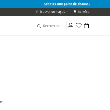
Achetez une paire de chaussures Junior A/H 26 et recevez u
Trouver un magasin
Benefeet
ls