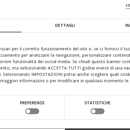
$
448,00C$
1 COULEURS
2 
c
8
tements: 50
duced from
to
Prix catalogue
-15%
DETTAGLI
IN
ssari per il corretto funzionamento del sito e, se ci fornisci il t
acciamento per analizzare la navigazione, personalizzare contenuti
fornire funzionalità dei social media. Se chiudi questo banner co
mento, ma selezionando ACCETTA TUTTI godrai invece di una nav
si. Selezionando IMPOSTAZIONI potrai anche scegliere quali cooki
maggiori informazioni o per modificare in qualsiasi momento le t
PREFERENZE
STATISTICHE
IO HOMME
MONREALE HOMME
 court
Manteau long