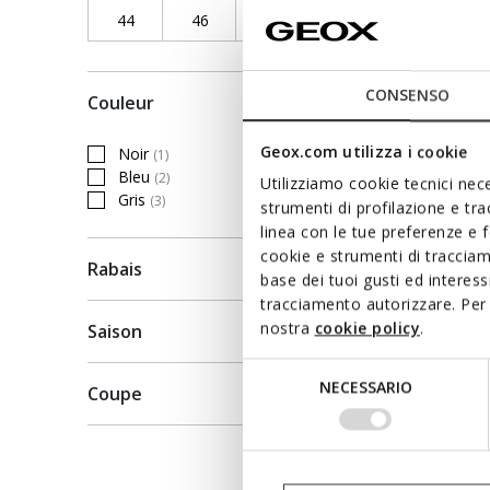
338,30C
44
Refine by Taille vêtements: 44
46
Refine by Taille vêtements: 46
48
Refine by Taille vêtements: 4
50
Refine by Taille vê
Price re
398,00C$
CONSENSO
Couleur
Geox.com utilizza i cookie
Noir
(1)
Refine by Couleur: Noir
Bleu
(2)
Utilizziamo cookie tecnici nece
Refine by Couleur: Bleu
Gris
(3)
strumenti di profilazione e tr
Refine by Couleur: Gris
linea con le tue preferenze e 
cookie e strumenti di traccia
Rabais
base dei tuoi gusti ed interes
tracciamento autorizzare. Per 
nostra
cookie policy
.
Saison
Selezione
NECESSARIO
Coupe
del
consenso
CLAUD
Manteau