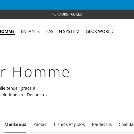
RETOURS FACILES
HOMME
ENFANTS
FAST IN SYSTEM
GEOX WORLD
ur Homme
le tenue ; grâce à
évolutionnaire. Découvrez
 allez tomber amoureux.
Manteaux
Parkas
T-shirts et polos
Pardessus
Chandai