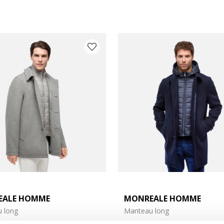
EALE HOMME
MONREALE HOMME
0
tements: 42
 long
Manteau long