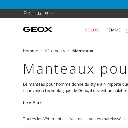
BENEFEET (pendant une durée limitée)
BENEFEET (pendant une durée limitée)
ES
FR
Canada
SOLDES
FEMME
Homme
Vêtements
Manteaux
Manteaux po
Le manteau pour homme donne du style à n'importe quel
l'innovation technologique de Geox, il devient un habit r
notre collection de manteaux et trouvez celui dont vous
Lire Plus
Toutes les Vêtements
Vestes
Vestes matelassées