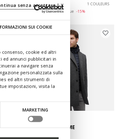
321,30C$
COULEURS
1 COULEURS
ontinua senza accettare | X
Price reduced from
to
378,00C$
Prix catalogue
-15%
FORMAZIONI SUI COOKIE
uo consenso, cookie ed altri
 ed annunci pubblicitari in
ntinuerai a navigare senza
igazione personalizzata sulla
es ed altri strumenti di
ue impostazioni, visita la
MARKETING
CLAUDIO HOMME
Manteau long