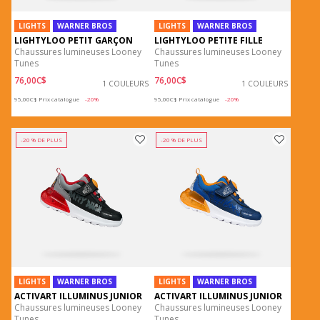
LIGHTS
WARNER BROS
LIGHTS
WARNER BROS
LIGHTYLOO PETIT GARÇON
LIGHTYLOO PETITE FILLE
Chaussures lumineuses Looney
Chaussures lumineuses Looney
Tunes
Tunes
76,00C$
76,00C$
1 COULEURS
1 COULEURS
Price reduced from
to
Price reduced from
to
95,00C$
Prix catalogue
-20%
95,00C$
Prix catalogue
-20%
-20 % DE PLUS
-20 % DE PLUS
LIGHTS
WARNER BROS
LIGHTS
WARNER BROS
ACTIVART ILLUMINUS JUNIOR
ACTIVART ILLUMINUS JUNIOR
Chaussures lumineuses Looney
Chaussures lumineuses Looney
Tunes
Tunes