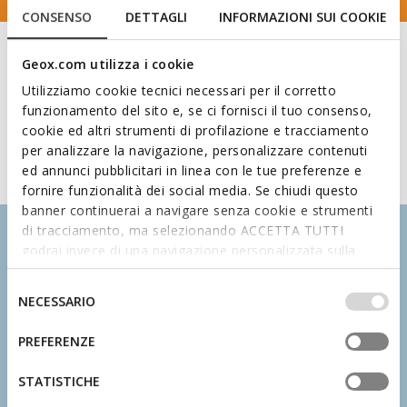
CONSENSO
DETTAGLI
INFORMAZIONI SUI COOKIE
Geox.com utilizza i cookie
Utilizziamo cookie tecnici necessari per il corretto
funzionamento del sito e, se ci fornisci il tuo consenso,
cookie ed altri strumenti di profilazione e tracciamento
per analizzare la navigazione, personalizzare contenuti
ed annunci pubblicitari in linea con le tue preferenze e
fornire funzionalità dei social media. Se chiudi questo
banner continuerai a navigare senza cookie e strumenti
di tracciamento, ma selezionando ACCETTA TUTTI
godrai invece di una navigazione personalizzata sulla
base dei tuoi gusti ed interessi. Selezionando
IMPOSTAZIONI potrai anche scegliere quali cookies ed
Selezione
NECESSARIO
altri strumenti di tracciamento autorizzare. Per maggiori
del
informazioni o per modificare in qualsiasi momento le
consenso
PREFERENZE
tue impostazioni, visita la nostra
cookie policy
.
STATISTICHE
Sauter, courir et s’amuser avec