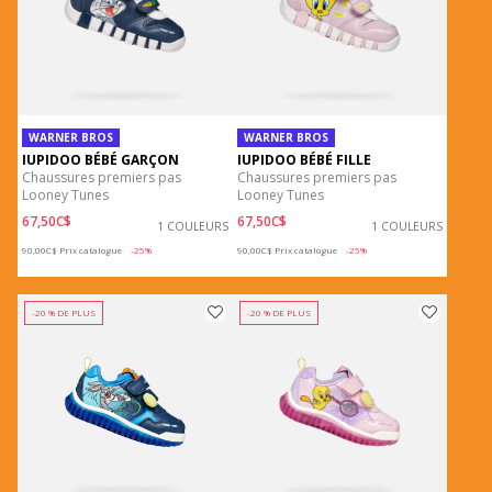
WARNER BROS
WARNER BROS
IUPIDOO BÉBÉ GARÇON
IUPIDOO BÉBÉ FILLE
Chaussures premiers pas
Chaussures premiers pas
Looney Tunes
Looney Tunes
67,50C$
67,50C$
1 COULEURS
1 COULEURS
Price reduced from
to
Price reduced from
to
90,00C$
Prix catalogue
-25%
90,00C$
Prix catalogue
-25%
-20 % DE PLUS
-20 % DE PLUS