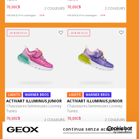
70,00C$
70,00C$
2 COULEURS
2 COULEURS
Price reduced from
to
Price reduced from
to
100,00C$
Prix catalogue
-30%
100,00C$
Prix catalogue
-30%
-20 % DE PLUS
-20 % DE PLUS
LIGHTS
WARNER BROS
LIGHTS
WARNER BROS
ACTIVART ILLUMINUS JUNIOR
ACTIVART ILLUMINUS JUNIOR
Chaussures lumineuses Looney
Chaussures lumineuses Looney
Tunes
Tunes
70,00C$
70,00C$
2 COULEURS
2 COULEURS
Price reduced from
to
Price reduced from
to
100,00C$
Prix catalogue
-30%
100,00C$
Prix catalogue
-30%
continua senza accettare | X