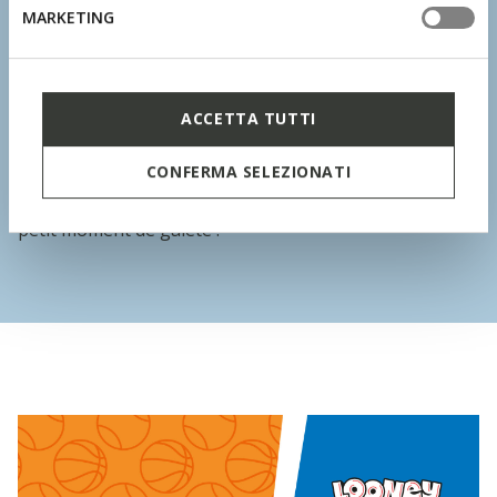
MARKETING
style !
Les nouvelles sneakers Looney Tunes for Geox
ACCETTA TUTTI
accompagnent les petites filles dans leurs aventures
quotidiennes avec confort, légèreté et une touche de
CONFERMA SELEZIONATI
fantaisie. Couleurs éclatantes, détails emblématiques et
technologie respirante : chaque pas se transforme en
petit moment de gaieté !