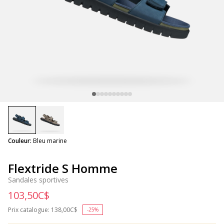
selected
Couleur:
Bleu marine
Flextride S Homme
Sandales sportives
103,50C$
Prix catalogue:
Price reduced from
138,00C$
to
-25%