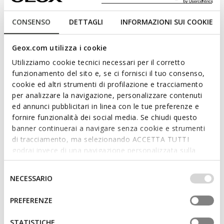
Sandale pour homme à brides réglables, offrant une flexibilité
maximale. Caractérisée par une empeigne en matière effet
CONSENSO
DETTAGLI
INFORMAZIONI SUI COOKIE
nubuck, elle est ici proposée dans une teinte bleu marine
polyvalente. Confortable et respirant, Flextride S est idéale
Geox.com utilizza i cookie
pour compléter les tenues décontractées.
CODE PRODUIT:
U652JA000EKC4002
Utilizziamo cookie tecnici necessari per il corretto
funzionamento del sito e, se ci fornisci il tuo consenso,
cookie ed altri strumenti di profilazione e tracciamento
Caractéristiques
per analizzare la navigazione, personalizzare contenuti
ed annunci pubblicitari in linea con le tue preferenze e
Amorti optimal qui offre protection et absorption des
fornire funzionalità dei social media. Se chiudi questo
impacts et des sollicitations
banner continuerai a navigare senza cookie e strumenti
Flexibilité et élasticité grâce à l’Active Flexibility System
di tracciamento, ma selezionando ACCETTA TUTTI
godrai invece di una navigazione personalizzata sulla
Chaussures entièrement réglables et faciles à porter
base dei tuoi gusti ed interessi. Selezionando
IMPOSTAZIONI potrai anche scegliere quali cookies ed
Selezione
Chaussures légères
NECESSARIO
altri strumenti di tracciamento autorizzare. Per maggiori
del
informazioni o per modificare in qualsiasi momento le
Fermeture à triple Velcro
consenso
PREFERENZE
tue impostazioni, visita la nostra
cookie policy
.
STATISTICHE