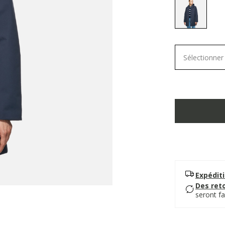
selected
Sélectionner 
Expéditi
Des reto
seront fa