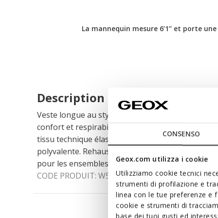
La mannequin mesure 6’1’’ et porte une 
Description
Veste longue au style contemporain et au design m
confort et respirabilité. Déperlant et coupe-vent,
CONSENSO
tissu technique élastique et doux. Il est proposé i
polyvalente. Rehaussé par des poches plaquées, le
Geox.com utilizza i cookie
pour les ensembles printaniers.
Utilizziamo cookie tecnici nece
CODE PRODUIT:
W5520ZT3046F1624
strumenti di profilazione e tr
linea con le tue preferenze e 
cookie e strumenti di traccia
base dei tuoi gusti ed interes