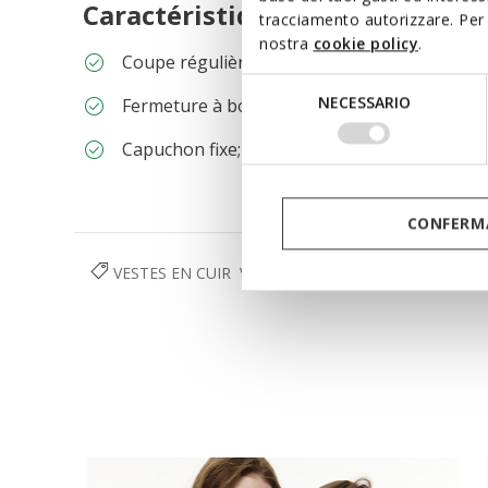
Caractéristiques
tracciamento autorizzare. Per 
nostra
cookie policy
.
Coupe régulière : coupe confortable qui s’ad
Selezione
NECESSARIO
Fermeture à boutons à pression
del
consenso
Capuchon fixe; 2 poches extérieures; 1 poche
CONFERMA
VESTES EN CUIR
VÊTEMENTS
FEMME