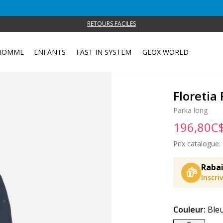
A
RETOURS FACILES
HOMME
ENFANTS
FAST IN SYSTEM
GEOX WORLD
Floreti
Parka long
196,80C
Prix catalogue:
Rabai
Inscri
Couleur:
Bleu