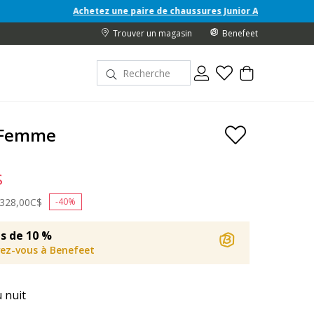
chetez une paire de chaussures Junior A/H 26 et recevez une trousse e
Trouver un magasin
Benefeet
a Femme
$
Price reduced from
328,00C$
to
-40%
s de 10 %
vez-vous à Benefeet
 nuit