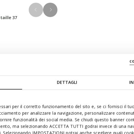
taille 37
Matériaux
c
inimaliste, qui offre
 ce modèle est fabriqué en
DETTAGLI
IN
Technologi
ci dans une variante bleu nuit
 modèle Floretia est idéal
ssari per il corretto funzionamento del sito e, se ci fornisci il t
acciamento per analizzare la navigazione, personalizzare contenuti
fornire funzionalità dei social media. Se chiudi questo banner co
mento, ma selezionando ACCETTA TUTTI godrai invece di una nav
si. Selezionando IMPOSTAZIONI potrai anche scegliere quali cooki