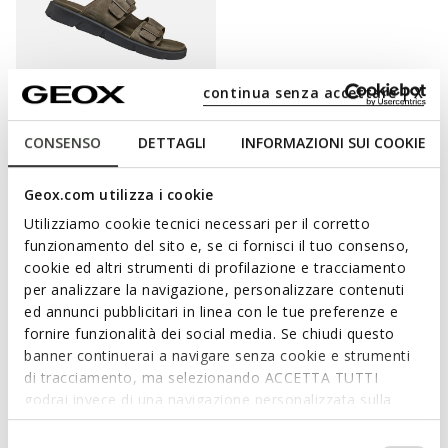
continua senza accettare | X
CONSENSO
DETTAGLI
INFORMAZIONI SUI COOKIE
XAND 2S HOMME
Mules
Geox.com utilizza i cookie
112,50C$
2 COULEURS
Utilizziamo cookie tecnici necessari per il corretto
Price reduced from
to
150,00C$
Prix catalogue
-25%
funzionamento del sito e, se ci fornisci il tuo consenso,
cookie ed altri strumenti di profilazione e tracciamento
per analizzare la navigazione, personalizzare contenuti
ed annunci pubblicitari in linea con le tue preferenze e
EXPÉRIMENTEZ L’EXCEPTIONNELLE
fornire funzionalità dei social media. Se chiudi questo
banner continuerai a navigare senza cookie e strumenti
RESPIRABILITÉ DES NOUVEAUX
di tracciamento, ma selezionando ACCETTA TUTTI
MODÈLES GEOX.
godrai invece di una navigazione personalizzata sulla
base dei tuoi gusti ed interessi. Selezionando
IMPOSTAZIONI potrai anche scegliere quali cookies ed
Selezione
Lorsque vous devez affronter des journées intenses et que