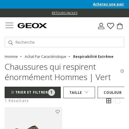
Achetez une paire de
e
e
RETOURS FACILES
Homme
Achat Par Caractéristique
Respirabilité Extrême
Chaussures qui respirent
énormément Hommes | Vert
1
TRIER ET FILTRER
TAILLE
COULEUR
1 Résultats