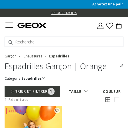
Achetez une paire de
e
e
RETOURS FACILES
Garçon
Chaussures
Espadrilles
Espadrilles Garçon | Orange
Catégorie:
Espadrilles
1
TRIER ET FILTRER
TAILLE
COULEUR
1 Résultats
-20 % DE PLUS