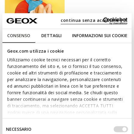
continua senza accettare | X
CONSENSO
DETTAGLI
INFORMAZIONI SUI COOKIE
TRÈS FRAIS
FOOT-RUN JUNIOR
Geox.com utilizza i cookie
Chaussures barefoot légères et
flexibles
Utilizziamo cookie tecnici necessari per il corretto
68,00C$
funzionamento del sito e, se ci fornisci il tuo consenso,
5 COULEURS
Price reduced from
to
cookie ed altri strumenti di profilazione e tracciamento
85,00C$
Prix catalogue
-20%
per analizzare la navigazione, personalizzare contenuti
ed annunci pubblicitari in linea con le tue preferenze e
fornire funzionalità dei social media. Se chiudi questo
banner continuerai a navigare senza cookie e strumenti
EXALTEZ SON CÔTÉ LE PLUS SPORTIF
di tracciamento, ma selezionando ACCETTA TUTTI
godrai invece di una navigazione personalizzata sulla
La collection de sneakers pour garçon Geox regorge de
base dei tuoi gusti ed interessi. Selezionando
modèles étudiés pour jouer, sauter et s'amuser toute la
IMPOSTAZIONI potrai anche scegliere quali cookies ed
Selezione
NECESSARIO
journée. Réalisées avec des technologies d’avant-garde et des
altri strumenti di tracciamento autorizzare. Per maggiori
del