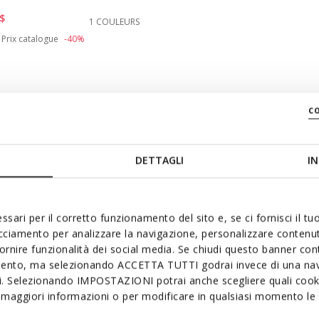
s: 6.5
chaussures: 7
$
1 COULEURS
duced from
to
Prix catalogue
-40%
: 9
 chaussures: 10
c
DETTAGLI
IN
ssari per il corretto funzionamento del sito e, se ci fornisci il t
acciamento per analizzare la navigazione, personalizzare contenuti
fornire funzionalità dei social media. Se chiudi questo banner co
mento, ma selezionando ACCETTA TUTTI godrai invece di una nav
si. Selezionando IMPOSTAZIONI potrai anche scegliere quali cooki
maggiori informazioni o per modificare in qualsiasi momento le t