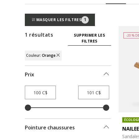
1
MASQUER LES FILTRES
1 résultats
SUPPRIMER LES
-20 % D
FILTRES
Couleur:
Orange
REMOVE FILTER CURRENTLY REFINED B
Prix
ÉCOLOG
Pointure chaussures
NAILE
Sandale