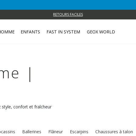
RETOURS FACILES
HOMME
ENFANTS
FAST IN SYSTEM
GEOX WORLD
me |
 style, confort et fraîcheur
cassins
Ballerines
Flâneur
Escarpins
Chaussures à talon