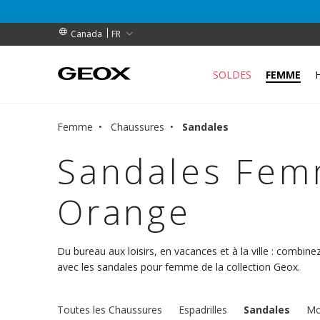
BENEFEET (pendant une durée limitée)
BENEFEET (pendant une durée limitée)
ES
FR
Canada
SOLDES
FEMME
Femme
Chaussures
Sandales
Sandales Fem
Orange
Du bureau aux loisirs, en vacances et à la ville : combinez
avec les sandales pour femme de la collection Geox.
Toutes les Chaussures
Espadrilles
Sandales
Mo