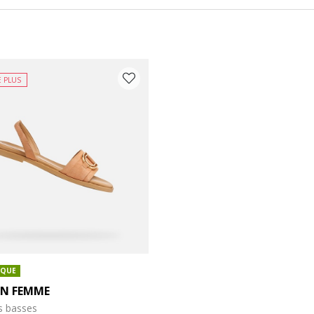
E PLUS
Y COULEUR: ORANGE
IQUE
EN FEMME
s basses