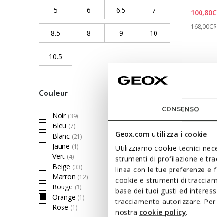
5
Refine by Pointure chaussures: 5
6
Refine by Pointure chaussures: 6
6.5
Refine by Pointure chaussure
7
Refine by Pointure 
100,80C
Price re
168,00C$
8.5
Refine by Pointure chaussures: 8.5
8
Refine by Pointure chaussures: 8
9
Refine by Pointure chaussures
10
Refine by Pointure
10.5
Refine by Pointure chaussures: 10.5
Couleur
CONSENSO
Noir
(39)
Refine by Couleur: Noir
Bleu
(7)
Refine by Couleur: Bleu
Geox.com utilizza i cookie
Blanc
(21)
Refine by Couleur: Blanc
Jaune
(1)
Utilizziamo cookie tecnici nece
Refine by Couleur: Jaune
Vert
(4)
strumenti di profilazione e tr
Refine by Couleur: Vert
Beige
(33)
linea con le tue preferenze e 
Refine by Couleur: Beige
Marron
(12)
cookie e strumenti di traccia
Refine by Couleur: Marron
Rouge
(3)
base dei tuoi gusti ed interes
Refine by Couleur: Rouge
Orange
(1)
tracciamento autorizzare. Per 
selected Currently Refined by Couleur: Orange
Rose
(1)
Refine by Couleur: Rose
nostra
cookie policy
.