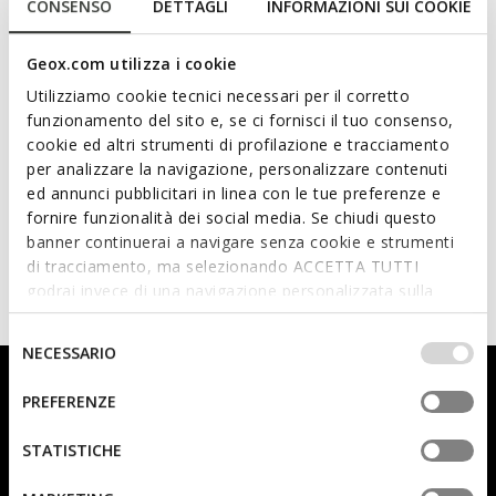
CONSENSO
DETTAGLI
INFORMAZIONI SUI COOKIE
Geox.com utilizza i cookie
Utilizziamo cookie tecnici necessari per il corretto
funzionamento del sito e, se ci fornisci il tuo consenso,
cookie ed altri strumenti di profilazione e tracciamento
per analizzare la navigazione, personalizzare contenuti
LIGHTS
WARNER BROS
ed annunci pubblicitari in linea con le tue preferenze e
ACTIVART ILLUMINUS JUNIOR
fornire funzionalità dei social media. Se chiudi questo
Chaussures lumineuses Looney
banner continuerai a navigare senza cookie e strumenti
Tunes
di tracciamento, ma selezionando ACCETTA TUTTI
70,00C$
2 COULEURS
godrai invece di una navigazione personalizzata sulla
Price reduced from
to
100,00C$
Prix catalogue
-30%
base dei tuoi gusti ed interessi. Selezionando
IMPOSTAZIONI potrai anche scegliere quali cookies ed
Selezione
NECESSARIO
altri strumenti di tracciamento autorizzare. Per maggiori
del
Inscrivez-vous à l’infolettre pour être toujours informé(e)
informazioni o per modificare in qualsiasi momento le
consenso
PREFERENZE
des dernières nouveautés!
tue impostazioni, visita la nostra
cookie policy
.
STATISTICHE