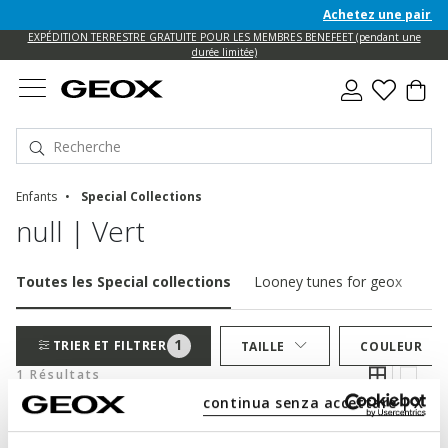
Achetez une paire de
e
EXPÉDITION TERRESTRE GRATUITE POUR LES MEMBRES BENEFEET (pendant une
durée limitée)
Enfants
Special Collections
null | Vert
Toutes les Special collections
Looney tunes for geox
1
TRIER ET FILTRER
TAILLE
COULEUR
1 Résultats
continua senza accettare | X
-20 % DE PLUS