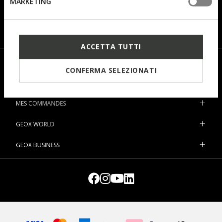
MARKETING
Je m’intéresse aux produits*
Femme
Homme
Enfants
J’ai pris connaissance
de la note d’information
.
ACCETTA TUTTI
ACHETEZ
CONFERMA SELEZIONATI
ASSISTANCE
MES COMMANDES
GEOX WORLD
GEOX BUSINESS