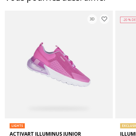
3D
-20 % D
LIGHTS
EXCLUSI
ACTIVART ILLUMINUS JUNIOR
ILLUM