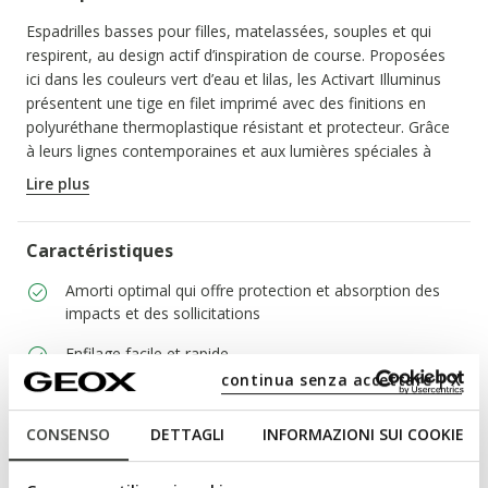
Espadrilles basses pour filles, matelassées, souples et qui
respirent, au design actif d’inspiration de course. Proposées
ici dans les couleurs vert d’eau et lilas, les Activart Illuminus
présentent une tige en filet imprimé avec des finitions en
polyuréthane thermoplastique résistant et protecteur. Grâce
à leurs lignes contemporaines et aux lumières spéciales à
effet kaléidoscopique présentes dans la semelle extérieure,
Lire plus
ces chaussures insufflent de l’énergie et de la vivacité à
n’importe quelle tenue.
CODE PRODUIT:
J45LZA02A9JC4A8R
Caractéristiques
Amorti optimal qui offre protection et absorption des
impacts et des sollicitations
Enfilage facile et rapide
continua senza accettare | X
Chaussures avec lumières avec bouton Marche/Arrêt
Chaussures légères
CONSENSO
DETTAGLI
INFORMAZIONI SUI COOKIE
Lacets élastiques pour personnaliser l’ajustement;