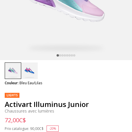
selected
Couleur:
Bleu Eau/Lilas
LIGHTS
Activart Illuminus Junior
Chaussures avec lumières
72,00C$
Prix catalogue:
Price reduced from
90,00C$
to
-20%