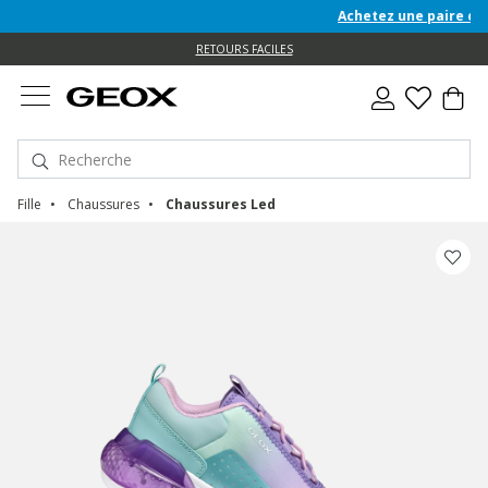
Achetez une paire de cha
e
e
RETOURS FACILES
Fille
Chaussures
Chaussures Led