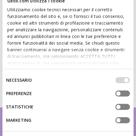
Geox.com utilizza i cookie
Semelle intérieure amovible
Utilizziamo cookie tecnici necessari per il corretto
funzionamento del sito e, se ci fornisci il tuo consenso,
cookie ed altri strumenti di profilazione e tracciamento
Matériaux
per analizzare la navigazione, personalizzare contenuti
ed annunci pubblicitari in linea con le tue preferenze e
Technologies
fornire funzionalità dei social media. Se chiudi questo
banner continuerai a navigare senza cookie e strumenti
di tracciamento, ma selezionando ACCETTA TUTTI
godrai invece di una navigazione personalizzata sulla
base dei tuoi gusti ed interessi. Selezionando
IMPOSTAZIONI potrai anche scegliere quali cookies ed
Selezione
NECESSARIO
altri strumenti di tracciamento autorizzare. Per maggiori
del
informazioni o per modificare in qualsiasi momento le
consenso
PREFERENZE
tue impostazioni, visita la nostra
cookie policy
.
STATISTICHE
MARKETING