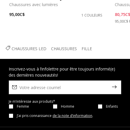
Chaussures avec lumières
Chaussu
95,00C$
80,75C
1 COULEURS
Price re
95,00C$
CHAUSSURES LED
CHAUSSURES
FILLE
Inscrivez-vous à l’infolettre pour être toujours informé(e)
des dernières nouveautés!
Je m’intéresse aux produits*
Femme
Homme
Enfants
J’ai pris connaissance
de la note d’information
.