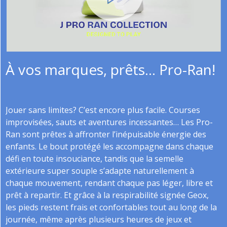
À vos marques, prêts… Pro-Ran!
Jouer sans limites? C’est encore plus facile. Courses
improvisées, sauts et aventures incessantes… Les Pro-
Ran sont prêtes à affronter l’inépuisable énergie des
enfants. Le bout protégé les accompagne dans chaque
défi en toute insouciance, tandis que la semelle
extérieure super souple s’adapte naturellement à
chaque mouvement, rendant chaque pas léger, libre et
prêt à repartir. Et grâce à la respirabilité signée Geox,
les pieds restent frais et confortables tout au long de la
journée, même après plusieurs heures de jeux et