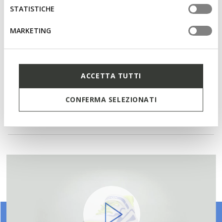
Enfilage facile et rapide
STATISTICHE
Chaussures légères; Renfort sur le bout
MARKETING
Fermeture à un Velcro et lacets élastiques; Semelle
intérieure amovible
ACCETTA TUTTI
Matériaux
CONFERMA SELEZIONATI
Technologies