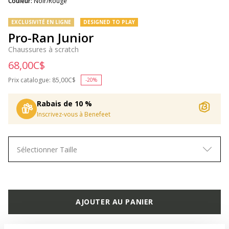
Couleur:
Noir/Rouge
EXCLUSIVITÉ EN LIGNE
DESIGNED TO PLAY
Pro-Ran Junior
Chaussures à scratch
68,00C$
Prix catalogue:
Price reduced from
85,00C$
to
-20%
Rabais de 10 %
Inscrivez-vous à Benefeet
Sélectionner Taille
AJOUTER AU PANIER
TROUVER EN MAGASIN