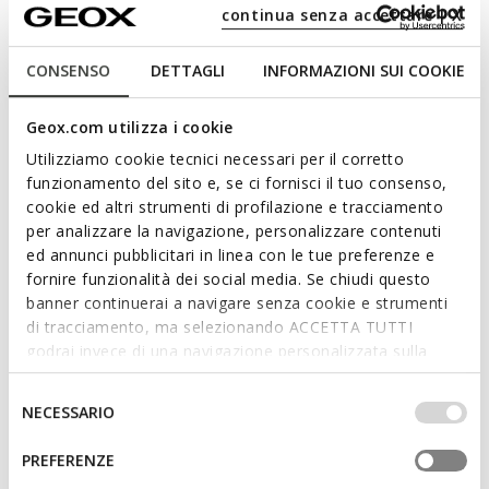
continua senza accettare | X
Expédition terrestre gratuite
pour les membres
Benefeet
CONSENSO
DETTAGLI
INFORMAZIONI SUI COOKIE
Des retours rapides et faciles.
Des frais de 6,00 $
vous seront facturés.
Geox.com utilizza i cookie
Utilizziamo cookie tecnici necessari per il corretto
Description
funzionamento del sito e, se ci fornisci il tuo consenso,
cookie ed altri strumenti di profilazione e tracciamento
Espadrille junior flexible et respirant, conçue pour le jeu et
per analizzare la navigazione, personalizzare contenuti
pour accompagner tous leurs mouvements. Proposée en noir
ed annunci pubblicitari in linea con le tue preferenze e
et rouge, elle est réalisée en mesh et en matière effet cuir.
fornire funzionalità dei social media. Se chiudi questo
Pro-Ran allie style et protection optimale, grâce à un design
banner continuerai a navigare senza cookie e strumenti
dynamique et moderne avec une pointe renforcée anti-chocs.
di tracciamento, ma selezionando ACCETTA TUTTI
CODE PRODUIT:
J65P7F01454C0048
godrai invece di una navigazione personalizzata sulla
base dei tuoi gusti ed interessi. Selezionando
IMPOSTAZIONI potrai anche scegliere quali cookies ed
Selezione
Caractéristiques
NECESSARIO
altri strumenti di tracciamento autorizzare. Per maggiori
del
Amorti optimal qui offre protection et absorption des
informazioni o per modificare in qualsiasi momento le
consenso
PREFERENZE
impacts et des sollicitations
tue impostazioni, visita la nostra
cookie policy
.