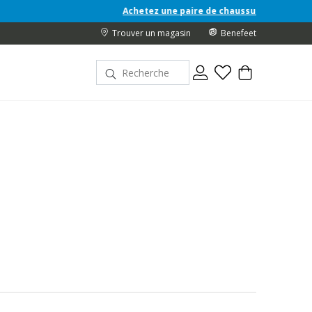
Achetez une paire de chaussures Junior A/H 26 et recevez u
Trouver un magasin
Benefeet