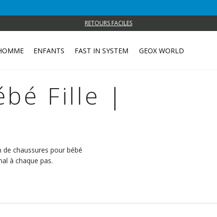
RETOURS FACILES
HOMME
ENFANTS
FAST IN SYSTEM
GEOX WORLD
bé Fille |
on de chaussures pour bébé
imal à chaque pas.