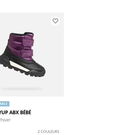
 BY COULEUR: BOURGOGNE
ABLE
YUP ABX BÉBÉ
’hiver
s: 6.5
chaussures: 7
2 COULEURS