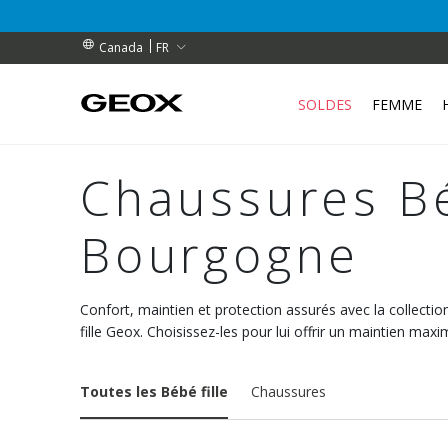
BENEFEET (pendant une durée limitée)
BENEFEET (pendant une durée limitée)
ES
FR
Canada
SOLDES
FEMME
Chaussures Bé
Bourgogne
Confort, maintien et protection assurés avec la collecti
fille Geox. Choisissez-les pour lui offrir un maintien max
Toutes les Bébé fille
Chaussures