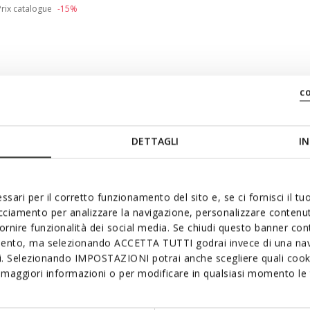
duced from
to
Prix catalogue
-15%
: 9
 chaussures: 10
c
DETTAGLI
IN
ssari per il corretto funzionamento del sito e, se ci fornisci il t
acciamento per analizzare la navigazione, personalizzare contenuti
fornire funzionalità dei social media. Se chiudi questo banner co
mento, ma selezionando ACCETTA TUTTI godrai invece di una nav
si. Selezionando IMPOSTAZIONI potrai anche scegliere quali cooki
maggiori informazioni o per modificare in qualsiasi momento le t