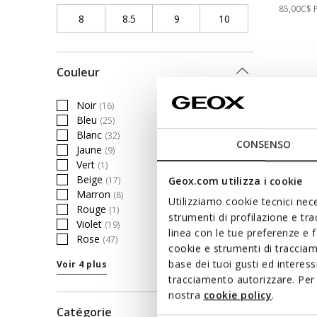
Price re
85,00C$
8
Refine by Pointure chaussures: 8
8.5
Refine by Pointure chaussures: 8.5
9
Refine by Pointure chaussures
10
Refine by Pointure
Couleur
Noir
(16)
Refine by Couleur: Noir
Bleu
(25)
Refine by Couleur: Bleu
Blanc
(32)
Refine by Couleur: Blanc
CONSENSO
Jaune
(9)
Refine by Couleur: Jaune
Vert
(1)
Refine by Couleur: Vert
Beige
(17)
Geox.com utilizza i cookie
Refine by Couleur: Beige
Marron
(8)
Refine by Couleur: Marron
Utilizziamo cookie tecnici nece
Rouge
(1)
Refine by Couleur: Rouge
strumenti di profilazione e tr
Violet
(19)
Refine by Couleur: Violet
linea con le tue preferenze e 
Rose
(47)
Refine by Couleur: Rose
cookie e strumenti di traccia
base dei tuoi gusti ed interes
Voir 4 plus
tracciamento autorizzare. Per 
nostra
cookie policy
.
Catégorie