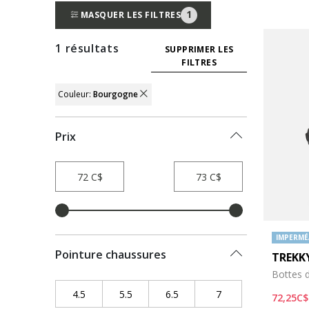
1
MASQUER LES FILTRES
1 résultats
SUPPRIMER LES
FILTRES
Couleur:
Bourgogne
REMOVE FILTER CURRENTLY REFINED
Prix
IMPERMÉ
Pointure chaussures
TREKK
Bottes d
4.5
Refine by Pointure chaussures: 4.5
5.5
Refine by Pointure chaussures: 5.5
6.5
Refine by Pointure chaussure
7
Refine by Pointure 
72,25C$