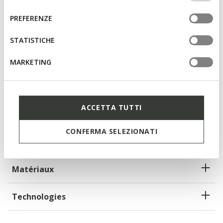
altri strumenti di tracciamento autorizzare. Per maggiori
del
tanneries certifiées Leather Working Group
informazioni o per modificare in qualsiasi momento le
consenso
PREFERENZE
tue impostazioni, visita la nostra
cookie policy
.
Amorti optimal qui offre protection et absorption des
STATISTICHE
impacts et des sollicitations
MARKETING
Fast In System : enfilage facile et rapide, sans les mains
Épaisseur de la semelle: 4 cm / 1,6"
Chaussures légères
ACCETTA TUTTI
Lacets élastiques pour personnaliser l’ajustement;
Semelle intérieure amovible
CONFERMA SELEZIONATI
Matériaux
Technologies