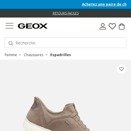
Achetez une paire de chaussur
e
e
RETOURS FACILES
Femme
Chaussures
Espadrilles