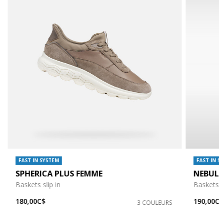
FAST IN SYSTEM
FAST IN
SPHERICA PLUS FEMME
NEBUL
Baskets slip in
Baskets 
180,00C$
190,00
3 COULEURS