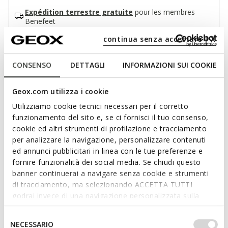
Expédition terrestre gratuite
pour les membres
Benefeet
Des retours rapides et faciles.
Des frais de 6,00 $
continua senza accettare | X
vous seront facturés.
CONSENSO
DETTAGLI
INFORMAZIONI SUI COOKIE
Description
Espadrilles pour femmes, munies d’un système d’enfilage
Geox.com utilizza i cookie
rapide qui permet de les mettre sans les mains et qui
Utilizziamo cookie tecnici necessari per il corretto
garantissent un ajustement ergonomique et personnalisé.
funzionamento del sito e, se ci fornisci il tuo consenso,
Dans cette variante brun taupe fabriquée dans un mélange
cookie ed altri strumenti di profilazione e tracciamento
de cuir velours et maille, ces chaussures offrent un confort
per analizzare la navigazione, personalizzare contenuti
maximal et une respirabilité importante tout au long de la
ed annunci pubblicitari in linea con le tue preferenze e
journée. Les NebulaMC 2.0 Plus sont les compagnes idéales
Lire plus
fornire funzionalità dei social media. Se chiudi questo
pour affronter avec style la vie urbaine de tous les jours. Elles
banner continuerai a navigare senza cookie e strumenti
sont parfaites à combiner aux tenues décontractées des
di tracciamento, ma selezionando ACCETTA TUTTI
loisirs.
Caractéristiques
godrai invece di una navigazione personalizzata sulla
CODE PRODUIT:
D568EA02214C6029
base dei tuoi gusti ed interessi. Selezionando
IMPOSTAZIONI potrai anche scegliere quali cookies ed
Selezione
En achetant ce produit, vous soutenez les
NECESSARIO