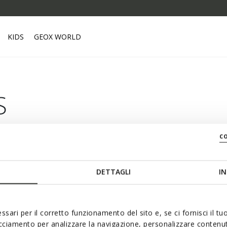
KIDS
GEOX WORLD
S
c
GEOX BUSINESS
DETTAGLI
IN
B2B area
Franchise
Geox.biz
ssari per il corretto funzionamento del sito e, se ci fornisci il t
acciamento per analizzare la navigazione, personalizzare contenuti
Investors