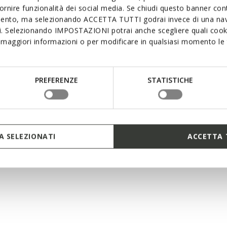
fornire funzionalità dei social media. Se chiudi questo banner co
mento, ma selezionando ACCETTA TUTTI godrai invece di una nav
si. Selezionando IMPOSTAZIONI potrai anche scegliere quali cooki
maggiori informazioni o per modificare in qualsiasi momento le t
PREFERENZE
STATISTICHE
x S.p.a Via Feltrina Centro 16, 31044 Montebelluna (TV), Italy, P.IVA IT 03348440268 - All righ
PRIVACY
LEGAL
DO NOT SHARE MY PERSONAL INFORMATION
 SELEZIONATI
ACCETTA 