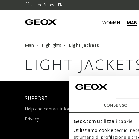
EN
United States
WOMAN
MAN
Man
Highlights
Light Jackets
LIGHT JACKET
SUPPORT
CONSENSO
Help and contact information
Privacy
Geox.com utilizza i cookie
Utilizziamo cookie tecnici nece
strumenti di profilazione e tr