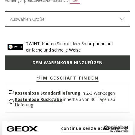
Vorheriger preis:
CHF32,45 - 38,35
-2%
Auswählen Größe
TWINT: Kaufen Sie mit dem Smartphone auf
einfache und schnelle Weise.
DEM WARENKORB HINZUFÜGEN
IM GESCHÄFT FINDEN
Kostenlose Standardlieferung
in 2-3 Werktagen
Kostenlose Rückgabe
innerhalb von 30 Tagen ab
Lieferung
Beschreibung
continua senza accettare | X
Basketball-inspirierter Sneaker für Mädchen mit doppeltem