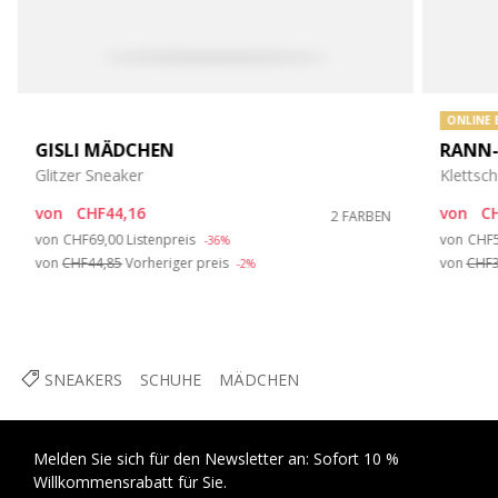
ONLINE 
GISLI MÄDCHEN
RANN-
Glitzer Sneaker
Klettsc
von
CHF44,16
von
CH
2 FARBEN
Price reduced from
to
Pric
von
CHF69,00
Listenpreis
von
CHF5
-36%
von
CHF44,85
Vorheriger preis
von
CHF3
-2%
SNEAKERS
SCHUHE
MÄDCHEN
Melden Sie sich für den Newsletter an: Sofort 10 %
Willkommensrabatt für Sie.