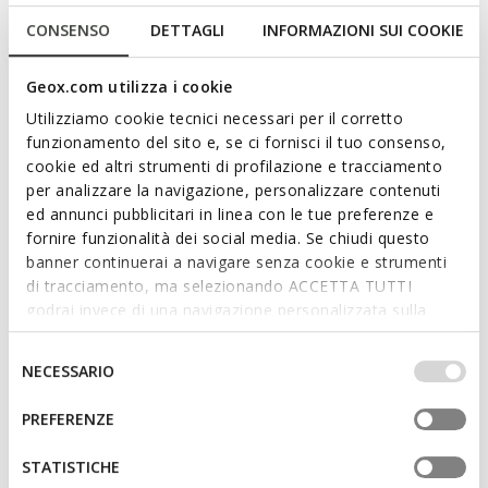
Klettverschluss und Verstärkung an der Spitze. Er ist in
CONSENSO
DETTAGLI
INFORMAZIONI SUI COOKIE
Dunkelrosa und Lila erhältlich und hat einen Oberschuh im
femininen Look aus Material in Lederoptik. Der
Geox.com utilizza i cookie
atmungsaktive und bequeme Washiba ist perfekt für lässige
Outfits in der Schule und am Wochenende.
Utilizziamo cookie tecnici necessari per il corretto
PRODUKTCODE:
J45HXB000BCC8F8R
funzionamento del sito e, se ci fornisci il tuo consenso,
Mehr anzeigen
cookie ed altri strumenti di profilazione e tracciamento
per analizzare la navigazione, personalizzare contenuti
Eigenschaften
ed annunci pubblicitari in linea con le tue preferenze e
fornire funzionalità dei social media. Se chiudi questo
Schnelles und einfaches Anziehen
banner continuerai a navigare senza cookie e strumenti
di tracciamento, ma selezionando ACCETTA TUTTI
Verstärkte Schuhspitze
godrai invece di una navigazione personalizzata sulla
base dei tuoi gusti ed interessi. Selezionando
Klettverschluss; Herausnehmbare Innensohle
IMPOSTAZIONI potrai anche scegliere quali cookies ed
Selezione
NECESSARIO
altri strumenti di tracciamento autorizzare. Per maggiori
del
informazioni o per modificare in qualsiasi momento le
consenso
PREFERENZE
Materialien
tue impostazioni, visita la nostra
cookie policy
.
STATISTICHE
Technologien