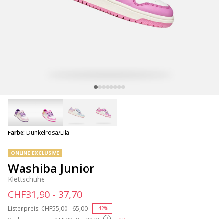
selected
Farbe:
Dunkelrosa/Lila
ONLINE EXCLUSIVE
Washiba Junior
Klettschuhe
CHF31,90 - 37,70
Listenpreis:
Price reduced from
CHF55,00 - 65,00
to
-42%