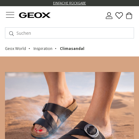
EINFACHE RÜCKGABE
Geox World
Inspiration
Climasandal