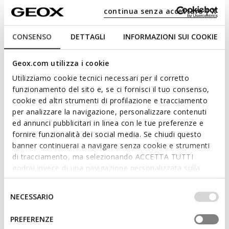
Für Ihn:
continua senza accettare | X
CONSENSO
DETTAGLI
INFORMAZIONI SUI COOKIE
Geox.com utilizza i cookie
Utilizziamo cookie tecnici necessari per il corretto
funzionamento del sito e, se ci fornisci il tuo consenso,
cookie ed altri strumenti di profilazione e tracciamento
per analizzare la navigazione, personalizzare contenuti
ed annunci pubblicitari in linea con le tue preferenze e
fornire funzionalità dei social media. Se chiudi questo
banner continuerai a navigare senza cookie e strumenti
AKTIVE BELÜFTUNG
AKTIVE BELÜFTUNG
di tracciamento, ma selezionando ACCETTA TUTTI
CLIMASANDAL 1.0 HERR
CLIMASANDAL 1.0 HERR
godrai invece di una navigazione personalizzata sulla
Anatomische Sandalen
Anatomische Sandalen
base dei tuoi gusti ed interessi. Selezionando
CHF115,00
CHF115,00
1 FARBE
2 FARBEN
IMPOSTAZIONI potrai anche scegliere quali cookies ed
Selezione
NECESSARIO
altri strumenti di tracciamento autorizzare. Per maggiori
del
informazioni o per modificare in qualsiasi momento le
consenso
PREFERENZE
tue impostazioni, visita la nostra
cookie policy
.