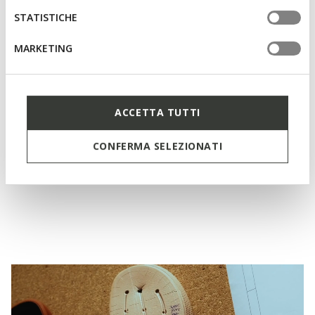
STATISTICHE
MARKETING
ACCETTA TUTTI
AKTIVE BELÜFTUNG
CLIMASANDAL 1.0 HERR
CONFERMA SELEZIONATI
Anatomische Sandalen
CHF115,00
2 FARBEN