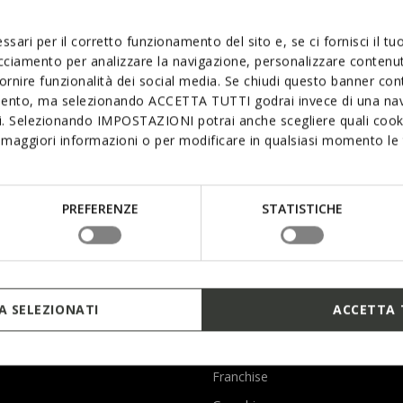
ssari per il corretto funzionamento del sito e, se ci fornisci il t
acciamento per analizzare la navigazione, personalizzare contenuti
fornire funzionalità dei social media. Se chiudi questo banner co
mento, ma selezionando ACCETTA TUTTI godrai invece di una nav
si. Selezionando IMPOSTAZIONI potrai anche scegliere quali cooki
MAN
maggiori informazioni o per modificare in qualsiasi momento le t
PREFERENZE
STATISTICHE
hable footwear and clothing
 SELEZIONATI
ACCETTA 
GEOX BUSINESS
B2B area
Franchise