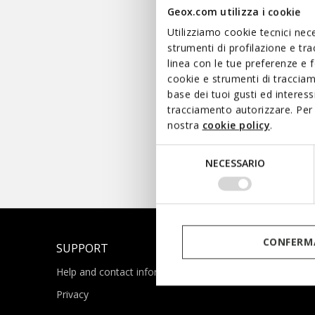
Geox.com utilizza i cookie
Utilizziamo cookie tecnici nece
strumenti di profilazione e tr
linea con le tue preferenze e 
cookie e strumenti di traccia
base dei tuoi gusti ed interes
WOMAN
tracciamento autorizzare. Per 
nostra
cookie policy
.
Selezione
NECESSARIO
del
Geox Respira™: breat
consenso
CONFERMA
SUPPORT
Help and contact information
Privacy