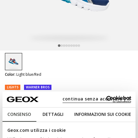
selected
Color:
Light blue/Red
LIGHTS
WARNER BROS
Ciberdron Boy
continua senza accettare | X
Superman light up shoes
CONSENSO
DETTAGLI
INFORMAZIONI SUI COOKIE
Geox.com utilizza i cookie
NOT SHOPPABLE