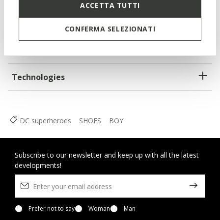
Single riptape and elasticated lace fastening; Removable
ACCETTA TUTTI
insole
CONFERMA SELEZIONATI
Materials
Technologies
DC superheroes
SHOES
BOY
Subscribe to our newsletter and keep up with all the latest
developments!
Prefer not to say
Woman
Man