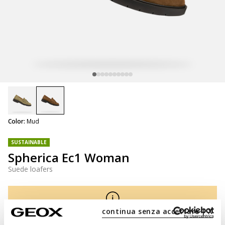
selected
Color:
Mud
SUSTAINABLE
Spherica Ec1 Woman
Suede loafers
continua senza accettare | X
NOT SHOPPABLE