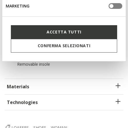
MARKETING
Enhanced cushioning effect based on the Zero Shock
System
Quick and easy to put on
ACCETTA TUTTI
Heel height: 3,5 cm / 1,4"
CONFERMA SELEZIONATI
Lightweight footwear
Slip-on design allows you to slide the foot in swiftly;
Removable insole
Materials
Technologies
LOAFERS
SHOES
WOMAN