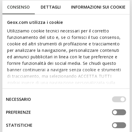
We are sorry! It is not possible to purchase this item in the
CONSENSO
DETTAGLI
INFORMAZIONI SUI COOKIE
country you are currently in.
Geox.com utilizza i cookie
Description
Utilizziamo cookie tecnici necessari per il corretto
funzionamento del sito e, se ci fornisci il tuo consenso,
Ultra-cushioning breathable loafer for women with a
cookie ed altri strumenti di profilazione e tracciamento
contemporary aesthetic and dynamic feel. This mud-brown
per analizzare la navigazione, personalizzare contenuti
version has been made of soft suede and fabric for a casual
ed annunci pubblicitari in linea con le tue preferenze e
look and plenty of versatile potential. Spherica™ EC1 is the
fornire funzionalità dei social media. Se chiudi questo
ideal way to round off everyday dressing at the start of the
banner continuerai a navigare senza cookie e strumenti
season, keeping you light on your feet and comfortable as
di tracciamento, ma selezionando ACCETTA TUTTI
you get around town.
Read more
godrai invece di una navigazione personalizzata sulla
ITEM CODE:
D26QRC00022C6372
base dei tuoi gusti ed interessi. Selezionando
IMPOSTAZIONI potrai anche scegliere quali cookies ed
Selezione
NECESSARIO
Features
altri strumenti di tracciamento autorizzare. Per maggiori
del
informazioni o per modificare in qualsiasi momento le
consenso
PREFERENZE
By purchasing this product, you are
tue impostazioni, visita la nostra
cookie policy
.
supporting Leather Working Group certified
STATISTICHE
tanneries