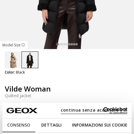
Model Size
selected
Color:
Black
Vilde Woman
Quilted jacket
continua senza accettare | X
NOT SHOPPABLE
CONSENSO
DETTAGLI
INFORMAZIONI SUI COOKIE
We are sorry! It is not possible to purchase this item in the