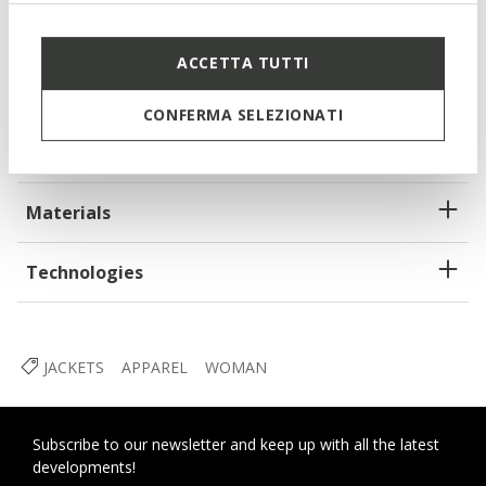
Regular fit: a comfortable cut for a garment that adapts
to the body
ACCETTA TUTTI
Two-way zip
CONFERMA SELEZIONATI
2 external pockets; 1 internal pocket
Materials
Technologies
JACKETS
APPAREL
WOMAN
Subscribe to our newsletter and keep up with all the latest
developments!