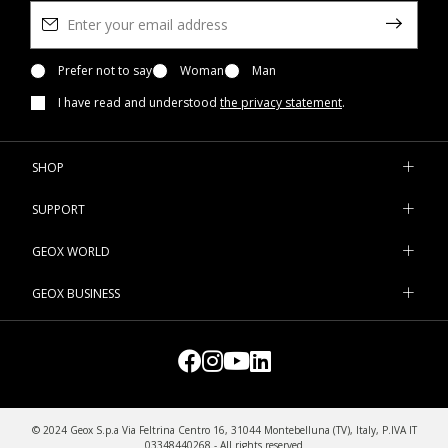
Prefer not to say
Woman
Man
I have read and understood
the privacy statement
.
SHOP
SUPPORT
GEOX WORLD
GEOX BUSINESS
© 2024 Geox S.p.a Via Feltrina Centro 16, 31044 Montebelluna (TV), Italy, P.IVA IT
03348440268 - All rights reserved