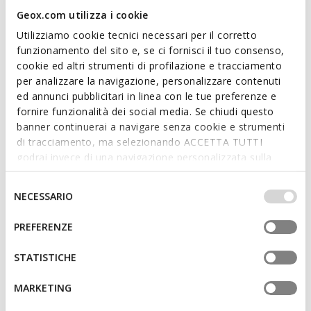
country you are currently in.
Geox.com utilizza i cookie
Utilizziamo cookie tecnici necessari per il corretto
funzionamento del sito e, se ci fornisci il tuo consenso,
Description
cookie ed altri strumenti di profilazione e tracciamento
per analizzare la navigazione, personalizzare contenuti
Longline contemporary-looking jacket for women equipped
ed annunci pubblicitari in linea con le tue preferenze e
with a system that locks out rain and wind, making it the
fornire funzionalità dei social media. Se chiudi questo
ultimate way to take on winter weather with confidence. This
banner continuerai a navigare senza cookie e strumenti
black version has been crafted from weighty recycled
di tracciamento, ma selezionando ACCETTA TUTTI
polyester with cosy teddy-fur detailing and filled with recycled
godrai invece di una navigazione personalizzata sulla
EcologicWARM wadding. Vilde is the perfect way to complete
base dei tuoi gusti ed interessi. Selezionando
urban looks for cold days spent around town, and it
Read more
IMPOSTAZIONI potrai anche scegliere quali cookies ed
Selezione
guarantees the utmost breathability and lasting comfort.
NECESSARIO
altri strumenti di tracciamento autorizzare. Per maggiori
del
ITEM CODE:
W5628ET3266F9000
informazioni o per modificare in qualsiasi momento le
consenso
Features
PREFERENZE
tue impostazioni, visita la nostra
cookie policy
.
Excellent thermal insulation that provides
STATISTICHE
outstanding protection against the cold.
MARKETING
Padding in recycled EcologicWARM synthetic down