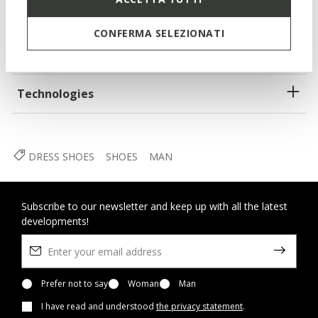
CONFERMA SELEZIONATI
Materials
Technologies
DRESS SHOES
SHOES
MAN
Subscribe to our newsletter and keep up with all the latest
developments!
Prefer not to say
Woman
Man
I have read and understood
the privacy statement
.