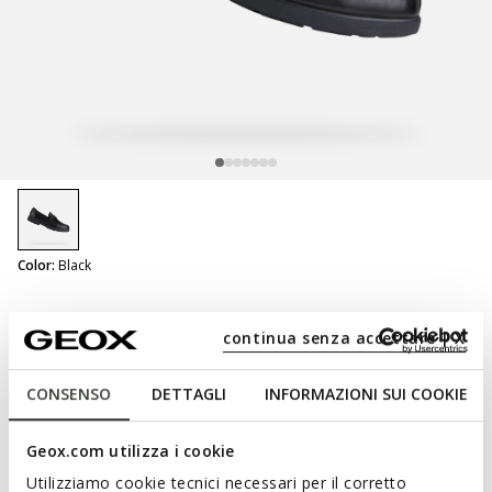
selected
Color:
Black
Spherica Ec11 B Man
continua senza accettare | X
Leather loafers
CONSENSO
DETTAGLI
INFORMAZIONI SUI COOKIE
Geox.com utilizza i cookie
NOT SHOPPABLE
We are sorry! It is not possible to purchase this item in the
Utilizziamo cookie tecnici necessari per il corretto