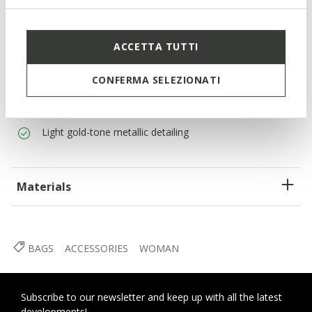
External details: 2 external pockets
Internal details: 2 internal pockets
ACCETTA TUTTI
Adjustable strap
CONFERMA SELEZIONATI
Shoulder style
Zip fastening
Light gold-tone metallic detailing
Materials
BAGS
ACCESSORIES
WOMAN
Subscribe to our newsletter and keep up with all the latest
developments!