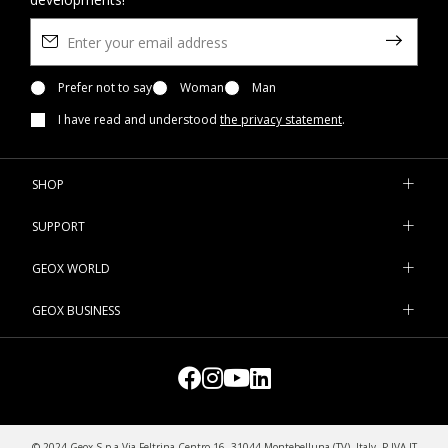
Prefer not to say
Woman
Man
I have read and understood
the privacy statement
.
SHOP
SUPPORT
GEOX WORLD
GEOX BUSINESS
© 2024 Geox S.p.a Via Feltrina Centro 16, 31044 Montebelluna (TV), Italy, P.IVA IT