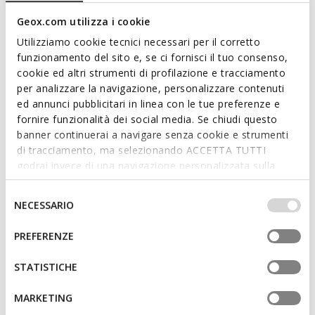
NOT SHOPPABLE
Geox.com utilizza i cookie
We are sorry! It is not possible to purchase this item in the
Utilizziamo cookie tecnici necessari per il corretto
country you are currently in.
funzionamento del sito e, se ci fornisci il tuo consenso,
cookie ed altri strumenti di profilazione e tracciamento
per analizzare la navigazione, personalizzare contenuti
Description
ed annunci pubblicitari in linea con le tue preferenze e
fornire funzionalità dei social media. Se chiudi questo
Capacious and energetic messenger bag for women
banner continuerai a navigare senza cookie e strumenti
designed for city life. Blandine is Geox's take on the classic
di tracciamento, ma selezionando ACCETTA TUTTI
horizontal messenger bag. Its downsized and compact design
godrai invece di una navigazione personalizzata sulla
is belied by its ability to contain all your necessities for your
base dei tuoi gusti ed interessi. Selezionando
hectic daily routine. Crafted from supple leather, it comes in a
IMPOSTAZIONI potrai anche scegliere quali cookies ed
Selezione
versatile off-white palette.
NECESSARIO
altri strumenti di tracciamento autorizzare. Per maggiori
del
ITEM CODE:
D25KBA00046C1002
Read more
informazioni o per modificare in qualsiasi momento le
consenso
PREFERENZE
tue impostazioni, visita la nostra
cookie policy
.
Features
STATISTICHE
Dimensions: H: 16 cm, L: 25 cm, W: 8 cm
MARKETING