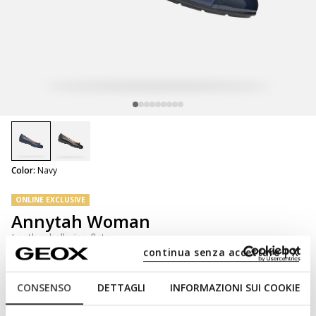
selected
Color:
Navy
ONLINE EXCLUSIVE
Annytah Woman
Leather ballerina flats
continua senza accettare | X
CONSENSO
DETTAGLI
INFORMAZIONI SUI COOKIE
NOT SHOPPABLE