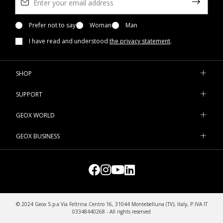
Prefer not to say
Woman
Man
I have read and understood
the privacy statement
.
SHOP
SUPPORT
GEOX WORLD
GEOX BUSINESS
© 2024 Geox S.p.a Via Feltrina Centro 16, 31044 Montebelluna (TV), Italy, P.IVA IT
03348440268 - All rights reserved