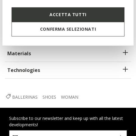
Thickness of sole: 2 cm / 0,8"
ACCETTA TUTTI
Lightweight footwear
CONFERMA SELEZIONATI
Slip-on design allows you to slide the foot in swiftly
Materials
Technologies
BALLERINAS
SHOES
WOMAN
Subscribe to our newsletter and keep up with all the latest
developments!