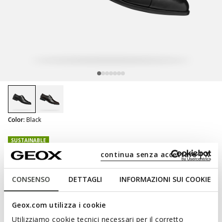
selected
Color:
Black
SUSTAINABLE
Iacopo Man
continua senza accettare | X
Lace up dress shoes
CONSENSO
DETTAGLI
INFORMAZIONI SUI COOKIE
Geox.com utilizza i cookie
NOT SHOPPABLE
Utilizziamo cookie tecnici necessari per il corretto