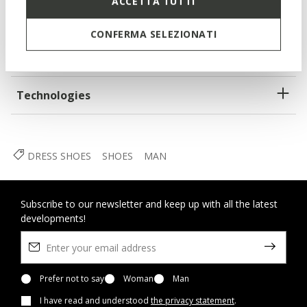
ACCETTA TUTTI
Lace fastening; Removable insole
CONFERMA SELEZIONATI
Materials
Technologies
DRESS SHOES
SHOES
MAN
Subscribe to our newsletter and keep up with all the latest
developments!
Prefer not to say
Woman
Man
I have read and understood
the privacy statement
.