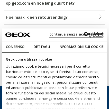
op geox.com en hoe lang duurt het?
Hoe maak ik een retourzending?
Welke terugbetalingsmethoden worden
continua senza accettare | X
gebruikt voor items die via UPS worden
geretourneerd?
CONSENSO
DETTAGLI
INFORMAZIONI SUI COOKIE
Hoe lang duurt de terugbetaling van een
Geox.com utilizza i cookie
geretourneerd artikel?
Utilizziamo cookie tecnici necessari per il corretto
funzionamento del sito e, se ci fornisci il tuo consenso,
cookie ed altri strumenti di profilazione e tracciamento
Toon alle artikelen (14)
per analizzare la navigazione, personalizzare contenuti
ed annunci pubblicitari in linea con le tue preferenze e
fornire funzionalità dei social media. Se chiudi questo
Niet gevonden wat u zocht?
banner continuerai a navigare senza cookie e strumenti
di tracciamento, ma selezionando ACCETTA TUTTI
KIES HOE U CONTACT MET ONS WILT OPNEMEN, WE