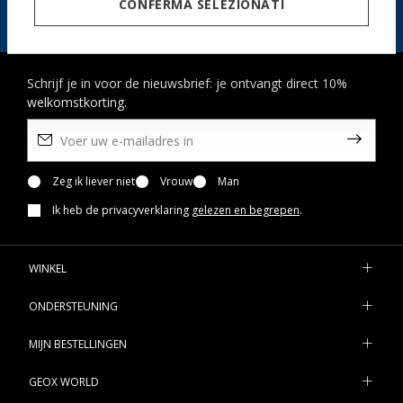
GA NAAR DE CONTACTPAGINA
CONFERMA SELEZIONATI
Schrijf je in voor de nieuwsbrief: je ontvangt direct 10%
welkomstkorting.
Zeg ik liever niet
Vrouw
Man
Ik heb de privacyverklaring
gelezen en begrepen
.
WINKEL
ONDERSTEUNING
MIJN BESTELLINGEN
GEOX WORLD