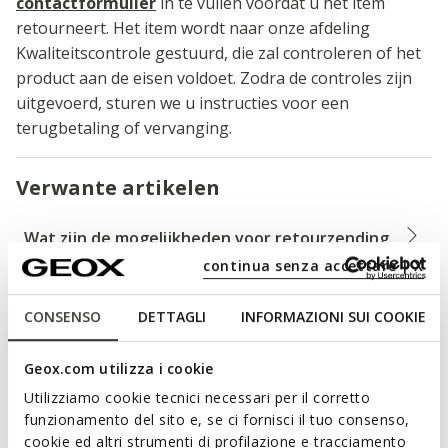
contactformulier
in te vullen voordat u het item
retourneert. Het item wordt naar onze afdeling
Kwaliteitscontrole gestuurd, die zal controleren of het
product aan de eisen voldoet. Zodra de controles zijn
uitgevoerd, sturen we u instructies voor een
terugbetaling of vervanging.
Verwante artikelen
Wat zijn de mogelijkheden voor retourzending
op geox.com en hoe lang duurt het?
continua senza accettare | X
CONSENSO
DETTAGLI
INFORMAZIONI SUI COOKIE
Hoe maak ik een retourzending?
Geox.com utilizza i cookie
Kan ik een product dat ik op geox.com heb
Utilizziamo cookie tecnici necessari per il corretto
gekocht wijzigen?
funzionamento del sito e, se ci fornisci il tuo consenso,
cookie ed altri strumenti di profilazione e tracciamento