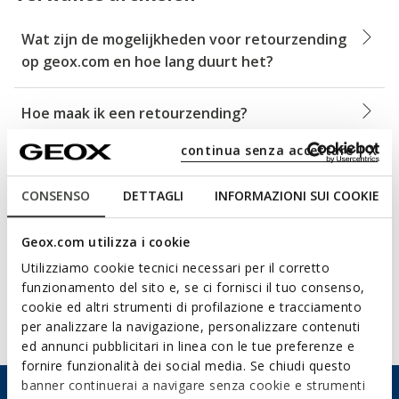
Wat zijn de mogelijkheden voor retourzending
op geox.com en hoe lang duurt het?
Hoe maak ik een retourzending?
continua senza accettare | X
Kan ik een product dat ik op geox.com heb
gekocht wijzigen?
CONSENSO
DETTAGLI
INFORMAZIONI SUI COOKIE
Welke terugbetalingsmethoden worden
Geox.com utilizza i cookie
gebruikt voor items die via UPS worden
Utilizziamo cookie tecnici necessari per il corretto
geretourneerd?
funzionamento del sito e, se ci fornisci il tuo consenso,
cookie ed altri strumenti di profilazione e tracciamento
per analizzare la navigazione, personalizzare contenuti
Toon alle artikelen (14)
ed annunci pubblicitari in linea con le tue preferenze e
fornire funzionalità dei social media. Se chiudi questo
banner continuerai a navigare senza cookie e strumenti