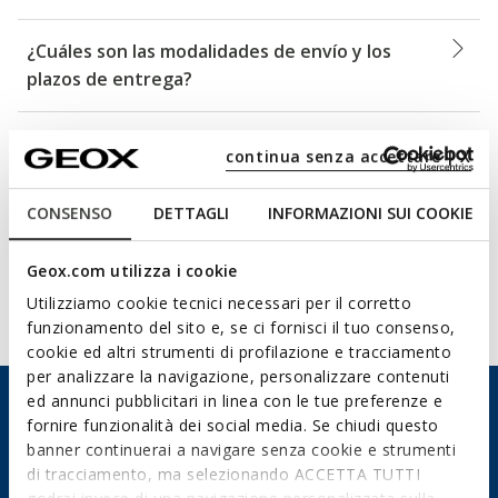
¿Cuáles son las modalidades de envío y los
plazos de entrega?
¿Puedo enviar a un país diferente al país de
continua senza accettare | X
compra?
CONSENSO
DETTAGLI
INFORMAZIONI SUI COOKIE
¿Puedo pedir que el envío se realice a una
dirección distinta a la dirección de facturación?
Geox.com utilizza i cookie
Utilizziamo cookie tecnici necessari per il corretto
Mostrar todos los artículos (13)
funzionamento del sito e, se ci fornisci il tuo consenso,
cookie ed altri strumenti di profilazione e tracciamento
per analizzare la navigazione, personalizzare contenuti
ed annunci pubblicitari in linea con le tue preferenze e
¿No has encontrado lo que
fornire funzionalità dei social media. Se chiudi questo
buscabas?
banner continuerai a navigare senza cookie e strumenti
di tracciamento, ma selezionando ACCETTA TUTTI