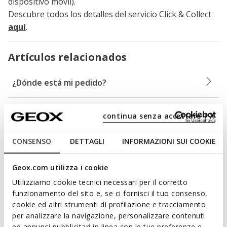
dispositivo móvil).
Descubre todos los detalles del servicio Click & Collect
aquí
.
Artículos relacionados
¿Dónde está mi pedido?
¿Cuáles son las modalidades de envío y los
continua senza accettare | X
plazos de entrega?
CONSENSO
DETTAGLI
INFORMAZIONI SUI COOKIE
¿Puedo enviar a un país diferente al país de
compra?
Geox.com utilizza i cookie
Utilizziamo cookie tecnici necessari per il corretto
funzionamento del sito e, se ci fornisci il tuo consenso,
¿Puedo pedir que el envío se realice a una
cookie ed altri strumenti di profilazione e tracciamento
dirección distinta a la dirección de facturación?
per analizzare la navigazione, personalizzare contenuti
ed annunci pubblicitari in linea con le tue preferenze e