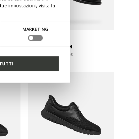
ue impostazioni, visita la
MARKETING
SUSTAINABLE
BARBERIGO MAN
Lace up dress shoes
TUTTI