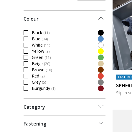
Colour
Black
(11)
Refine by Colour: Black
Blue
(34)
Refine by Colour: Blue
White
(11)
Refine by Colour: White
Yellow
(3)
Refine by Colour: Yellow
Green
(11)
Refine by Colour: Green
Beige
(20)
Refine by Colour: Beige
Brown
(10)
Refine by Colour: Brown
Red
(2)
FAST IN 
Refine by Colour: Red
Grey
(5)
SPHER
Refine by Colour: Grey
Burgundy
(1)
Refine by Colour: Burgundy
Slip in 
Category
Fastening