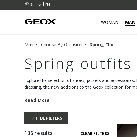
EN
Russia
WOMAN
MAN
Man
Choose By Occasion
Spring Chic
Spring outfits
Explore the selection of shoes, jackets and accessories. 
dressing, the new additions to the Geox collection for m
your look day in and day out.
Read More
HIDE FILTERS
106 results
CLEAR FILTERS