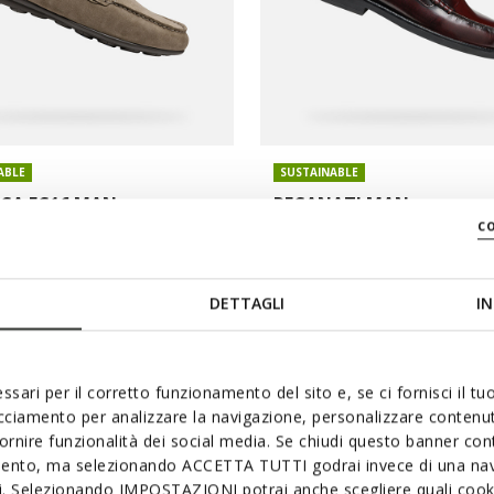
ABLE
SUSTAINABLE
ICA EC16 MAN
RECANATI MAN
c
oafers
Leather loafers
DETTAGLI
IN
ssari per il corretto funzionamento del sito e, se ci fornisci il t
acciamento per analizzare la navigazione, personalizzare contenuti
fornire funzionalità dei social media. Se chiudi questo banner co
mento, ma selezionando ACCETTA TUTTI godrai invece di una nav
si. Selezionando IMPOSTAZIONI potrai anche scegliere quali cooki