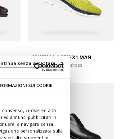
SPHERICA ACTIF X1 MAN
ontinua senza accettare | X
Cushioned walking shoes
FORMAZIONI SUI COOKIE
uo consenso, cookie ed altri
 ed annunci pubblicitari in
ntinuerai a navigare senza
igazione personalizzata sulla
es ed altri strumenti di