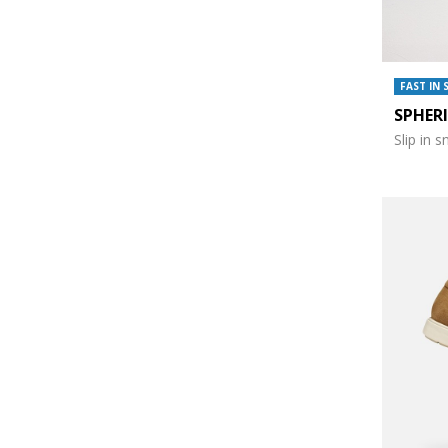
FAST IN 
SPHER
Slip in 